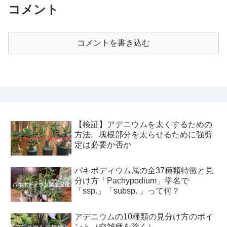
コメント
コメントを書き込む
【検証】アデニウムを太くするための
方法。塊根部分を太らせるために強剪
定は必要か否か
パキポディウム属の全37種類特徴と見
分け方「Pachypodium」学名で
「ssp.」「subsp. 」って何？
アデニウムの10種類の見分け方のポイ
ント（交雑種を除く）