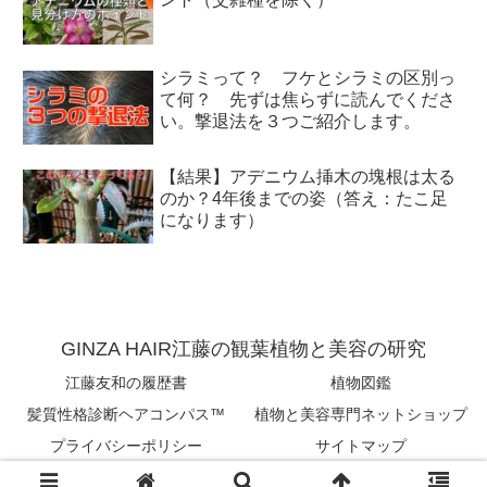
シラミって？ フケとシラミの区別っ
て何？ 先ずは焦らずに読んでくださ
い。撃退法を３つご紹介します。
【結果】アデニウム挿木の塊根は太る
のか？4年後までの姿（答え：たこ足
になります）
GINZA HAIR江藤の観葉植物と美容の研究
江藤友和の履歴書
植物図鑑
髪質性格診断ヘアコンパス™︎
植物と美容専門ネットショップ
プライバシーポリシー
サイトマップ
Copyright © 2018-2026 tomokazu eto All Rights Reserved.