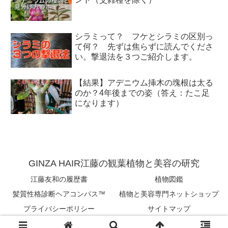
シラミって？ フケとシラミの区別っ
て何？ 先ずは焦らずに読んでくださ
い。撃退法を３つご紹介します。
【結果】アデニウム挿木の塊根は太る
のか？4年後までの姿（答え：たこ足
になります）
GINZA HAIR江藤の観葉植物と美容の研究
江藤友和の履歴書
植物図鑑
髪質性格診断ヘアコンパス™︎
植物と美容専門ネットショップ
プライバシーポリシー
サイトマップ
Copyright © 2018-2026 tomokazu eto All Rights Reserved.