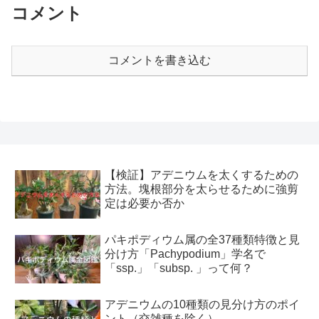
コメント
コメントを書き込む
【検証】アデニウムを太くするための
方法。塊根部分を太らせるために強剪
定は必要か否か
パキポディウム属の全37種類特徴と見
分け方「Pachypodium」学名で
「ssp.」「subsp. 」って何？
アデニウムの10種類の見分け方のポイ
ント（交雑種を除く）