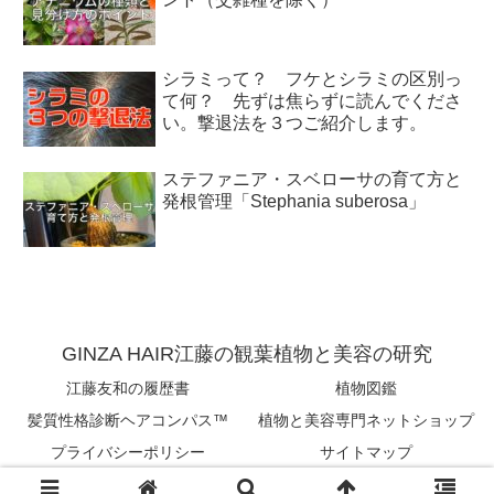
シラミって？ フケとシラミの区別っ
て何？ 先ずは焦らずに読んでくださ
い。撃退法を３つご紹介します。
ステファニア・スベローサの育て方と
発根管理「Stephania suberosa」
GINZA HAIR江藤の観葉植物と美容の研究
江藤友和の履歴書
植物図鑑
髪質性格診断ヘアコンパス™︎
植物と美容専門ネットショップ
プライバシーポリシー
サイトマップ
Copyright © 2018-2026 tomokazu eto All Rights Reserved.