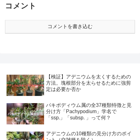
コメント
コメントを書き込む
【検証】アデニウムを太くするための
方法。塊根部分を太らせるために強剪
定は必要か否か
パキポディウム属の全37種類特徴と見
分け方「Pachypodium」学名で
「ssp.」「subsp. 」って何？
アデニウムの10種類の見分け方のポイ
ント（交雑種を除く）