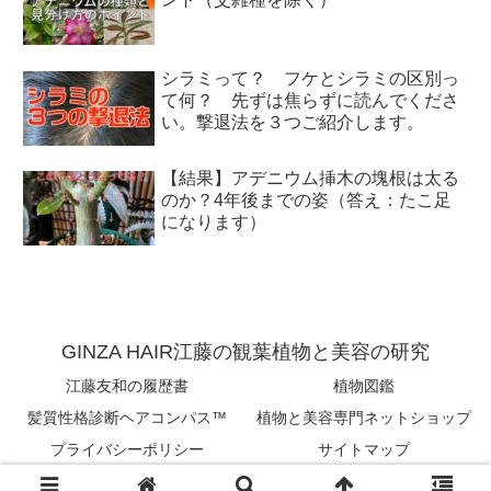
シラミって？ フケとシラミの区別っ
て何？ 先ずは焦らずに読んでくださ
い。撃退法を３つご紹介します。
【結果】アデニウム挿木の塊根は太る
のか？4年後までの姿（答え：たこ足
になります）
GINZA HAIR江藤の観葉植物と美容の研究
江藤友和の履歴書
植物図鑑
髪質性格診断ヘアコンパス™︎
植物と美容専門ネットショップ
プライバシーポリシー
サイトマップ
Copyright © 2018-2026 tomokazu eto All Rights Reserved.