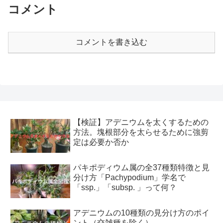
コメント
コメントを書き込む
【検証】アデニウムを太くするための
方法。塊根部分を太らせるために強剪
定は必要か否か
パキポディウム属の全37種類特徴と見
分け方「Pachypodium」学名で
「ssp.」「subsp. 」って何？
アデニウムの10種類の見分け方のポイ
ント（交雑種を除く）