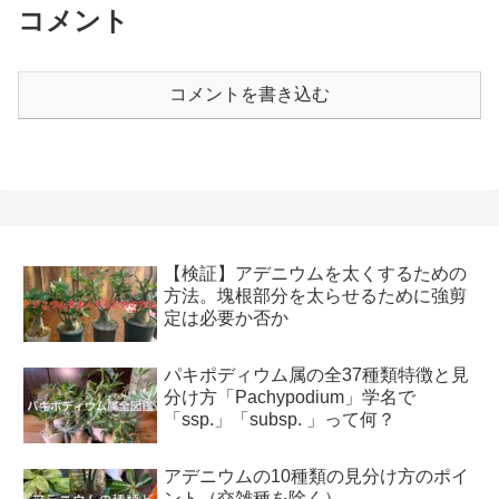
コメント
コメントを書き込む
【検証】アデニウムを太くするための
方法。塊根部分を太らせるために強剪
定は必要か否か
パキポディウム属の全37種類特徴と見
分け方「Pachypodium」学名で
「ssp.」「subsp. 」って何？
アデニウムの10種類の見分け方のポイ
ント（交雑種を除く）