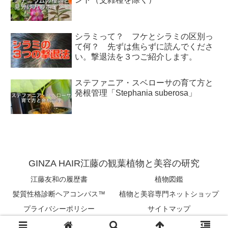
シラミって？ フケとシラミの区別っ
て何？ 先ずは焦らずに読んでくださ
い。撃退法を３つご紹介します。
ステファニア・スベローサの育て方と
発根管理「Stephania suberosa」
GINZA HAIR江藤の観葉植物と美容の研究
江藤友和の履歴書
植物図鑑
髪質性格診断ヘアコンパス™︎
植物と美容専門ネットショップ
プライバシーポリシー
サイトマップ
Copyright © 2018-2026 tomokazu eto All Rights Reserved.