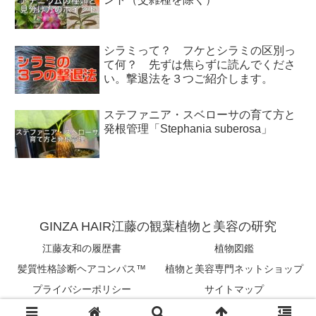
シラミって？ フケとシラミの区別っ
て何？ 先ずは焦らずに読んでくださ
い。撃退法を３つご紹介します。
ステファニア・スベローサの育て方と
発根管理「Stephania suberosa」
GINZA HAIR江藤の観葉植物と美容の研究
江藤友和の履歴書
植物図鑑
髪質性格診断ヘアコンパス™︎
植物と美容専門ネットショップ
プライバシーポリシー
サイトマップ
Copyright © 2018-2026 tomokazu eto All Rights Reserved.