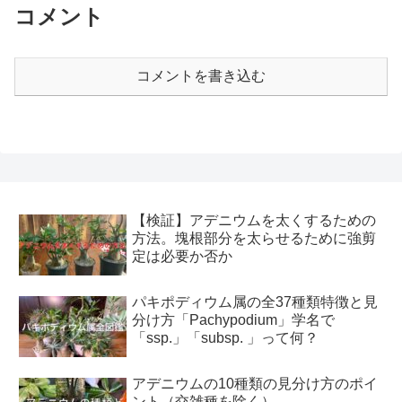
コメント
コメントを書き込む
【検証】アデニウムを太くするための
方法。塊根部分を太らせるために強剪
定は必要か否か
パキポディウム属の全37種類特徴と見
分け方「Pachypodium」学名で
「ssp.」「subsp. 」って何？
アデニウムの10種類の見分け方のポイ
ント（交雑種を除く）