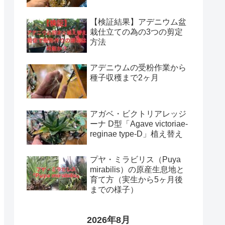
【検証結果】アデニウム盆
栽仕立ての為の3つの剪定
方法
アデニウムの受粉作業から
種子収穫まで2ヶ月
アガベ・ビクトリアレッジ
ーナ D型「Agave victoriae-
reginae type-D」植え替え
プヤ・ミラビリス（Puya
mirabilis）の原産生息地と
育て方（実生から5ヶ月後
までの様子）
2026年8月