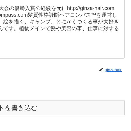
勝入賞の経験を元にhttp://ginza-hair.com
r-compass.com髪質性格診断ヘアコンパス™︎を運営し
、絵を描く、キャンプ、とにかくつくる事が大好き
んです。植物メインで髪や美容の事、仕事に対する
。
ginzahair
トを書き込む