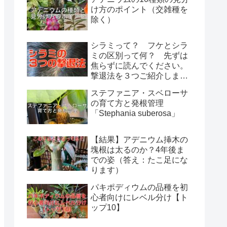
け方のポイント（交雑種を
除く）
シラミって？ フケとシラ
ミの区別って何？ 先ずは
焦らずに読んでください。
撃退法を３つご紹介しま
す。
ステファニア・スベローサ
の育て方と発根管理
「Stephania suberosa」
【結果】アデニウム挿木の
塊根は太るのか？4年後ま
での姿（答え：たこ足にな
ります）
パキポディウムの品種を初
心者向けにレベル分け【ト
ップ10】