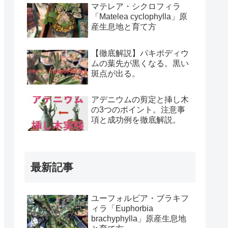
マテレア・シクロフィラ
「Matelea cyclophylla」原
産生息地と育て方
【徹底解説】パキポディウ
ムの葉先が黒くなる。黒い
斑点が出る。
アデニウムの剪定と挿し木
の3つのポイント。注意事
項と成功例を徹底解説。
最新記事
ユーフォルビア・ブラキフ
ィラ「Euphorbia
brachyphylla」原産生息地