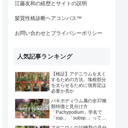
江藤友和の経歴とサイトの説明
髪質性格診断ヘアコンパス™︎
お問い合わせとプライバシーポリシー
人気記事ランキング
【検証】アデニウムを太く
するための方法。塊根部分
を太らせるために強剪定は
必要か否か
パキポディウム属の全37種
類特徴と見分け方
「Pachypodium」学名で
「ssp.」「subsp. 」って
何？
アデニウムの10種類の見分