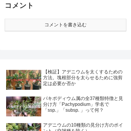
コメント
コメントを書き込む
【検証】アデニウムを太くするための
方法。塊根部分を太らせるために強剪
定は必要か否か
パキポディウム属の全37種類特徴と見
分け方「Pachypodium」学名で
「ssp.」「subsp. 」って何？
アデニウムの10種類の見分け方のポイ
ント（交雑種を除く）