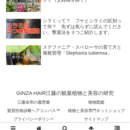
シラミって？ フケとシラミの区別っ
て何？ 先ずは焦らずに読んでくださ
い。撃退法を３つご紹介します。
ステファニア・スベローサの育て方と
発根管理「Stephania suberosa」
GINZA HAIR江藤の観葉植物と美容の研究
江藤友和の履歴書
植物図鑑
髪質性格診断ヘアコンパス™︎
植物と美容専門ネットショップ
プライバシーポリシー
サイトマップ
Copyright © 2018-2026 tomokazu eto All Rights Reserved.