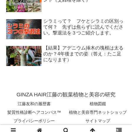
シラミって？ フケとシラミの区別っ
て何？ 先ずは焦らずに読んでくださ
い。撃退法を３つご紹介します。
【結果】アデニウム挿木の塊根は太る
のか？4年後までの姿（答え：たこ足
になります）
GINZA HAIR江藤の観葉植物と美容の研究
江藤友和の履歴書
植物図鑑
髪質性格診断ヘアコンパス™︎
植物と美容専門ネットショップ
プライバシーポリシー
サイトマップ
Copyright © 2018-2026 tomokazu eto All Rights Reserved.