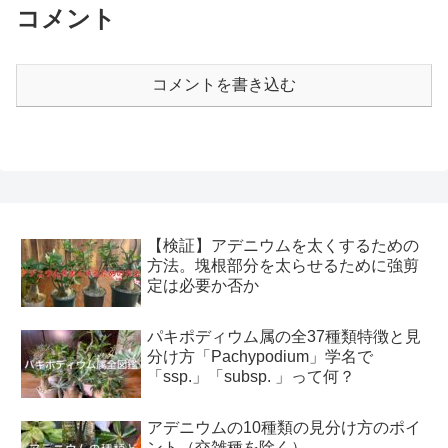
コメント
コメントを書き込む
【検証】アデニウムを太くするための
方法。塊根部分を太らせるために強剪
定は必要か否か
パキポディウム属の全37種類特徴と見
分け方「Pachypodium」学名で
「ssp.」「subsp. 」って何？
アデニウムの10種類の見分け方のポイ
ント（交雑種を除く）