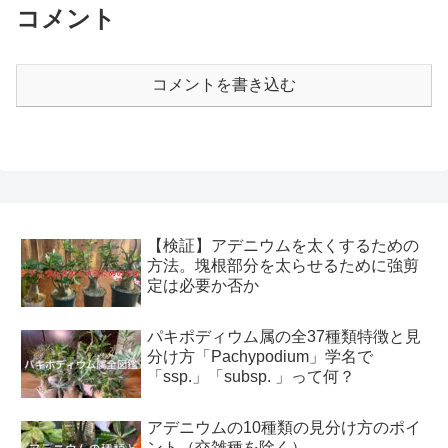
コメント
コメントを書き込む
【検証】アデニウムを太くするための
方法。塊根部分を太らせるために強剪
定は必要か否か
パキポディウム属の全37種類特徴と見
分け方「Pachypodium」学名で
「ssp.」「subsp. 」って何？
アデニウムの10種類の見分け方のポイ
ント（交雑種を除く）