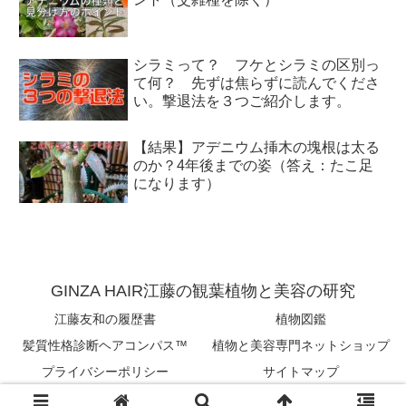
シラミって？ フケとシラミの区別っ
て何？ 先ずは焦らずに読んでくださ
い。撃退法を３つご紹介します。
【結果】アデニウム挿木の塊根は太る
のか？4年後までの姿（答え：たこ足
になります）
GINZA HAIR江藤の観葉植物と美容の研究
江藤友和の履歴書
植物図鑑
髪質性格診断ヘアコンパス™︎
植物と美容専門ネットショップ
プライバシーポリシー
サイトマップ
Copyright © 2018-2026 tomokazu eto All Rights Reserved.