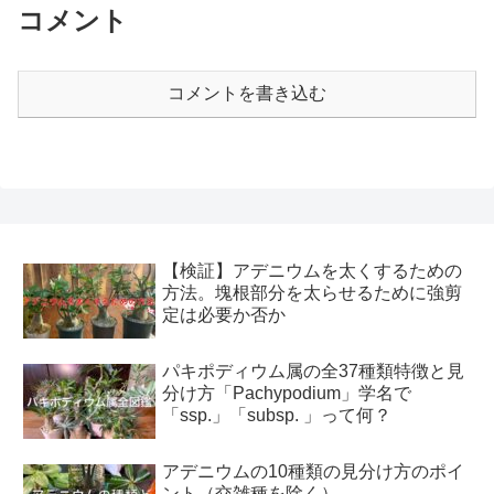
コメント
コメントを書き込む
【検証】アデニウムを太くするための
方法。塊根部分を太らせるために強剪
定は必要か否か
パキポディウム属の全37種類特徴と見
分け方「Pachypodium」学名で
「ssp.」「subsp. 」って何？
アデニウムの10種類の見分け方のポイ
ント（交雑種を除く）