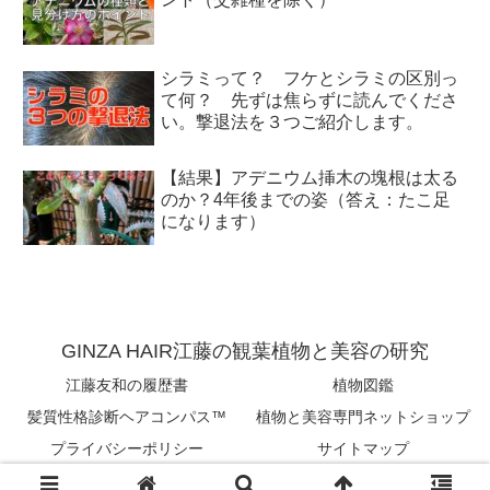
シラミって？ フケとシラミの区別っ
て何？ 先ずは焦らずに読んでくださ
い。撃退法を３つご紹介します。
【結果】アデニウム挿木の塊根は太る
のか？4年後までの姿（答え：たこ足
になります）
GINZA HAIR江藤の観葉植物と美容の研究
江藤友和の履歴書
植物図鑑
髪質性格診断ヘアコンパス™︎
植物と美容専門ネットショップ
プライバシーポリシー
サイトマップ
Copyright © 2018-2026 tomokazu eto All Rights Reserved.