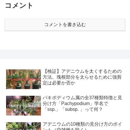
コメント
コメントを書き込む
【検証】アデニウムを太くするための
方法。塊根部分を太らせるために強剪
定は必要か否か
パキポディウム属の全37種類特徴と見
分け方「Pachypodium」学名で
「ssp.」「subsp. 」って何？
アデニウムの10種類の見分け方のポイ
ント（交雑種を除く）