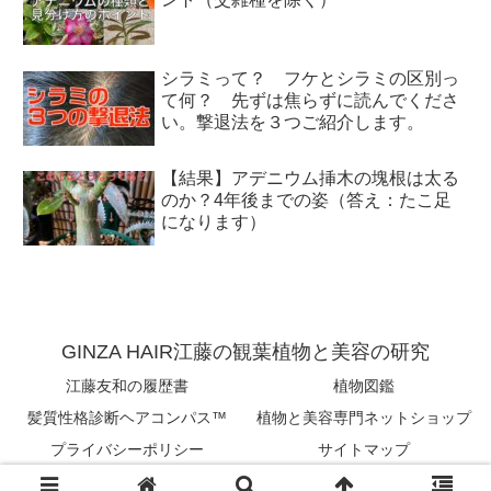
シラミって？ フケとシラミの区別っ
て何？ 先ずは焦らずに読んでくださ
い。撃退法を３つご紹介します。
【結果】アデニウム挿木の塊根は太る
のか？4年後までの姿（答え：たこ足
になります）
GINZA HAIR江藤の観葉植物と美容の研究
江藤友和の履歴書
植物図鑑
髪質性格診断ヘアコンパス™︎
植物と美容専門ネットショップ
プライバシーポリシー
サイトマップ
Copyright © 2018-2026 tomokazu eto All Rights Reserved.