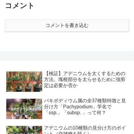
コメント
コメントを書き込む
【検証】アデニウムを太くするための
方法。塊根部分を太らせるために強剪
定は必要か否か
パキポディウム属の全37種類特徴と見
分け方「Pachypodium」学名で
「ssp.」「subsp. 」って何？
アデニウムの10種類の見分け方のポイ
ント（交雑種を除く）