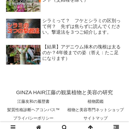
シラミって？ フケとシラミの区別っ
て何？ 先ずは焦らずに読んでくださ
い。撃退法を３つご紹介します。
【結果】アデニウム挿木の塊根は太る
のか？4年後までの姿（答え：たこ足
になります）
GINZA HAIR江藤の観葉植物と美容の研究
江藤友和の履歴書
植物図鑑
髪質性格診断ヘアコンパス™︎
植物と美容専門ネットショップ
プライバシーポリシー
サイトマップ
Copyright © 2018-2026 tomokazu eto All Rights Reserved.