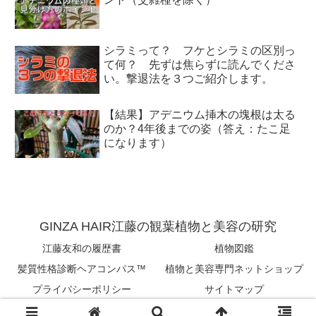
シラミって？ フケとシラミの区別っ
て何？ 先ずは焦らずに読んでくださ
い。撃退法を３つご紹介します。
【結果】アデニウム挿木の塊根は太る
のか？4年後までの姿（答え：たこ足
になります）
GINZA HAIR江藤の観葉植物と美容の研究
江藤友和の履歴書
植物図鑑
髪質性格診断ヘアコンパス™︎
植物と美容専門ネットショップ
プライバシーポリシー
サイトマップ
Copyright © 2018-2026 tomokazu eto All Rights Reserved.