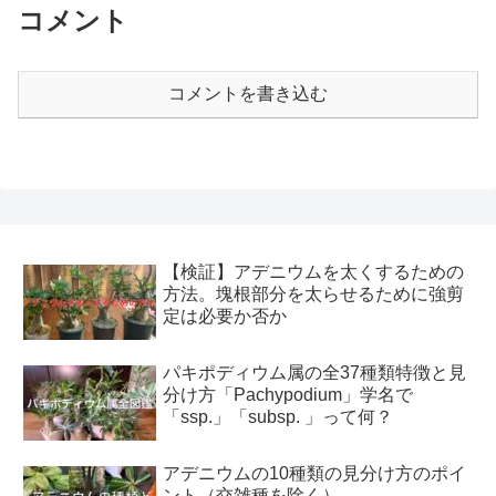
コメント
コメントを書き込む
【検証】アデニウムを太くするための
方法。塊根部分を太らせるために強剪
定は必要か否か
パキポディウム属の全37種類特徴と見
分け方「Pachypodium」学名で
「ssp.」「subsp. 」って何？
アデニウムの10種類の見分け方のポイ
ント（交雑種を除く）