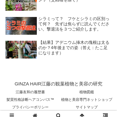
シラミって？ フケとシラミの区別っ
て何？ 先ずは焦らずに読んでくださ
い。撃退法を３つご紹介します。
【結果】アデニウム挿木の塊根は太る
のか？4年後までの姿（答え：たこ足
になります）
GINZA HAIR江藤の観葉植物と美容の研究
江藤友和の履歴書
植物図鑑
髪質性格診断ヘアコンパス™︎
植物と美容専門ネットショップ
プライバシーポリシー
サイトマップ
Copyright © 2018-2026 tomokazu eto All Rights Reserved.