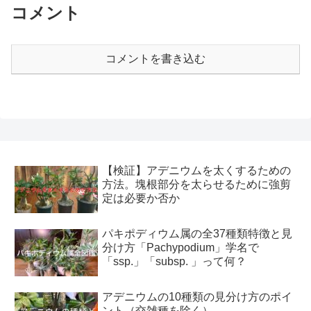
コメント
コメントを書き込む
【検証】アデニウムを太くするための
方法。塊根部分を太らせるために強剪
定は必要か否か
パキポディウム属の全37種類特徴と見
分け方「Pachypodium」学名で
「ssp.」「subsp. 」って何？
アデニウムの10種類の見分け方のポイ
ント（交雑種を除く）