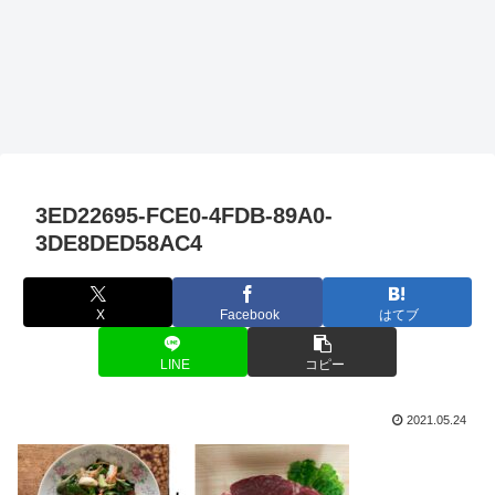
3ED22695-FCE0-4FDB-89A0-
3DE8DED58AC4
X
Facebook
はてブ
LINE
コピー
2021.05.24