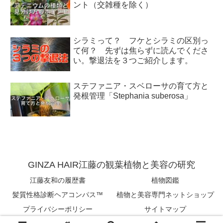
ント（交雑種を除く）
シラミって？ フケとシラミの区別っ
て何？ 先ずは焦らずに読んでくださ
い。撃退法を３つご紹介します。
ステファニア・スベローサの育て方と
発根管理「Stephania suberosa」
GINZA HAIR江藤の観葉植物と美容の研究
江藤友和の履歴書
植物図鑑
髪質性格診断ヘアコンパス™︎
植物と美容専門ネットショップ
プライバシーポリシー
サイトマップ