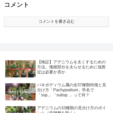
コメント
コメントを書き込む
【検証】アデニウムを太くするための
方法。塊根部分を太らせるために強剪
定は必要か否か
パキポディウム属の全37種類特徴と見
分け方「Pachypodium」学名で
「ssp.」「subsp. 」って何？
アデニウムの10種類の見分け方のポイ
ント（交雑種を除く）