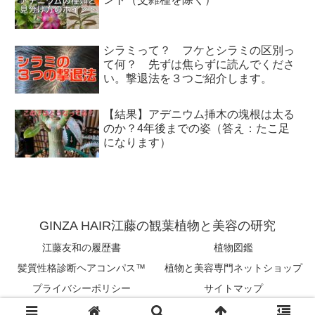
シラミって？ フケとシラミの区別っ
て何？ 先ずは焦らずに読んでくださ
い。撃退法を３つご紹介します。
【結果】アデニウム挿木の塊根は太る
のか？4年後までの姿（答え：たこ足
になります）
GINZA HAIR江藤の観葉植物と美容の研究
江藤友和の履歴書
植物図鑑
髪質性格診断ヘアコンパス™︎
植物と美容専門ネットショップ
プライバシーポリシー
サイトマップ
Copyright © 2018-2026 tomokazu eto All Rights Reserved.