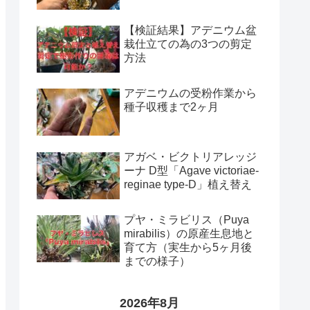
【検証結果】アデニウム盆
栽仕立ての為の3つの剪定
方法
アデニウムの受粉作業から
種子収穫まで2ヶ月
アガベ・ビクトリアレッジ
ーナ D型「Agave victoriae-
reginae type-D」植え替え
プヤ・ミラビリス（Puya
mirabilis）の原産生息地と
育て方（実生から5ヶ月後
までの様子）
2026年8月