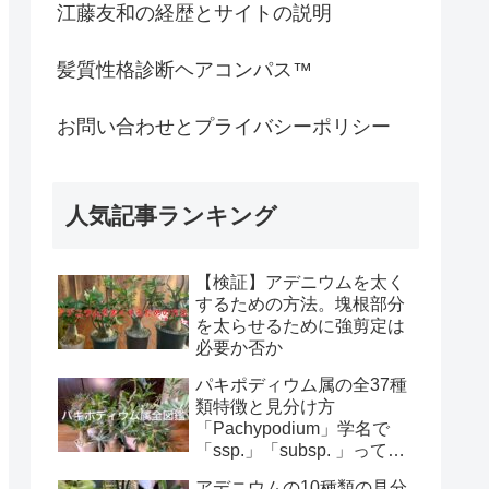
江藤友和の経歴とサイトの説明
髪質性格診断ヘアコンパス™︎
お問い合わせとプライバシーポリシー
人気記事ランキング
【検証】アデニウムを太く
するための方法。塊根部分
を太らせるために強剪定は
必要か否か
パキポディウム属の全37種
類特徴と見分け方
「Pachypodium」学名で
「ssp.」「subsp. 」って
何？
アデニウムの10種類の見分