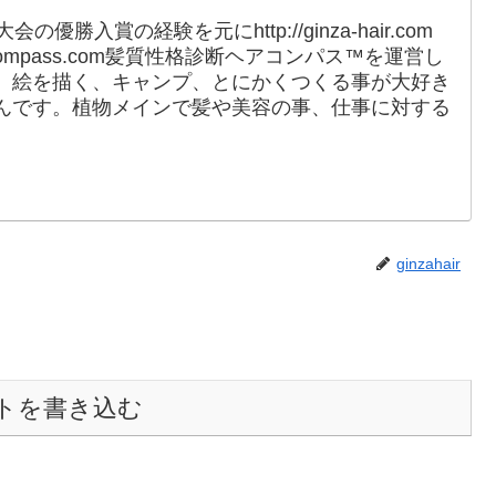
勝入賞の経験を元にhttp://ginza-hair.com
r-compass.com髪質性格診断ヘアコンパス™︎を運営し
、絵を描く、キャンプ、とにかくつくる事が大好き
んです。植物メインで髪や美容の事、仕事に対する
。
ginzahair
トを書き込む