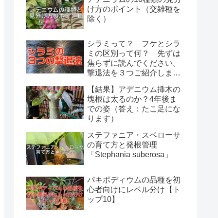
け方のポイント（交雑種を
除く）
シラミって？ フケとシラ
ミの区別って何？ 先ずは
焦らずに読んでください。
撃退法を３つご紹介しま
す。
【結果】アデニウム挿木の
塊根は太るのか？4年後ま
での姿（答え：たこ足にな
ります）
ステファニア・スベローサ
の育て方と発根管理
「Stephania suberosa」
パキポディウムの品種を初
心者向けにレベル分け【ト
ップ10】