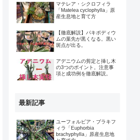
マテレア・シクロフィラ
「Matelea cyclophylla」原
産生息地と育て方
【徹底解説】パキポディウ
ムの葉先が黒くなる。黒い
斑点が出る。
アデニウムの剪定と挿し木
の3つのポイント。注意事
項と成功例を徹底解説。
最新記事
ユーフォルビア・ブラキフ
ィラ「Euphorbia
brachyphylla」原産生息地