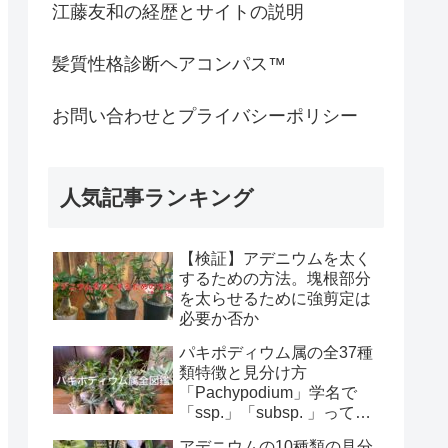
江藤友和の経歴とサイトの説明
髪質性格診断ヘアコンパス™︎
お問い合わせとプライバシーポリシー
人気記事ランキング
【検証】アデニウムを太く
するための方法。塊根部分
を太らせるために強剪定は
必要か否か
パキポディウム属の全37種
類特徴と見分け方
「Pachypodium」学名で
「ssp.」「subsp. 」って
何？
アデニウムの10種類の見分