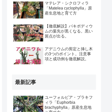
マテレア・シクロフィラ
「Matelea cyclophylla」原
産生息地と育て方
【徹底解説】パキポディウ
ムの葉先が黒くなる。黒い
斑点が出る。
アデニウムの剪定と挿し木
の3つのポイント。注意事
項と成功例を徹底解説。
最新記事
ユーフォルビア・ブラキフ
ィラ「Euphorbia
brachyphylla」原産生息地