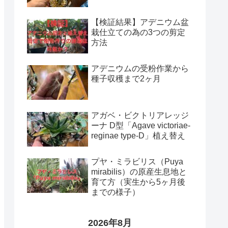
【検証結果】アデニウム盆
栽仕立ての為の3つの剪定
方法
アデニウムの受粉作業から
種子収穫まで2ヶ月
アガベ・ビクトリアレッジ
ーナ D型「Agave victoriae-
reginae type-D」植え替え
プヤ・ミラビリス（Puya
mirabilis）の原産生息地と
育て方（実生から5ヶ月後
までの様子）
2026年8月