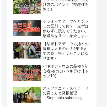
け方のポイント（交雑種を
除く）
シラミって？ フケとシラ
ミの区別って何？ 先ずは
焦らずに読んでください。
撃退法を３つご紹介しま
す。
【結果】アデニウム挿木の
塊根は太るのか？4年後ま
での姿（答え：たこ足にな
ります）
パキポディウムの品種を初
心者向けにレベル分け【ト
ップ10】
ステファニア・スベローサ
の育て方と発根管理
「Stephania suberosa」