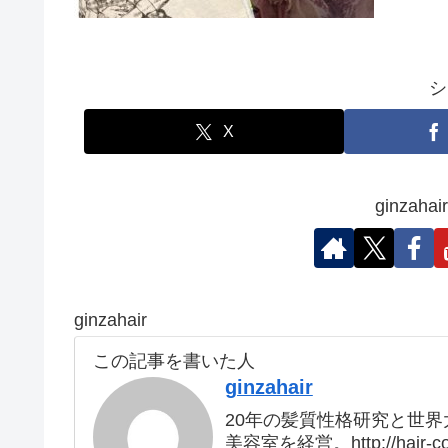
シ
X
ginza
ginzahair
この記事を書いた人
ginzahair
20年の髪質性格研究と世界大会の優
美容室を経営。http://hai