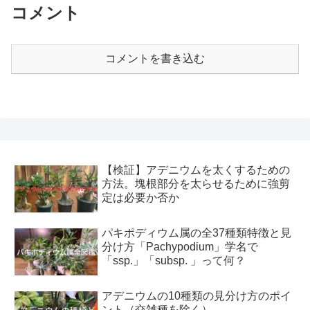
コメント
コメントを書き込む
【検証】アデニウムを太くするための
方法。塊根部分を太らせるために強剪
定は必要か否か
パキポディウム属の全37種類特徴と見
分け方「Pachypodium」学名で
「ssp.」「subsp. 」って何？
アデニウムの10種類の見分け方のポイ
ント（交雑種を除く）