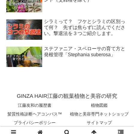
シラミって？ フケとシラミの区別っ
て何？ 先ずは焦らずに読んでくださ
い。撃退法を３つご紹介します。
ステファニア・スベローサの育て方と
発根管理「Stephania suberosa」
GINZA HAIR江藤の観葉植物と美容の研究
江藤友和の履歴書
植物図鑑
髪質性格診断ヘアコンパス™︎
植物と美容専門ネットショップ
プライバシーポリシー
サイトマップ
Copyright © 2018-2026 tomokazu eto All Rights Reserved.