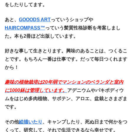
をしたりしてます。
あと、
GOOODS ART
っていうショップや
HAIRCOMPASS™️
っていう髪質性格診断を考案しまし
た。本も2冊ほど出版しています。
好きな事して生きとります。興味のあることは、つくるこ
とです。もちろん一番は仕事です。だって毎日つくれます
から！
趣味の植物栽培は20
年弱でマンションのベランダと室内
に1000鉢は管理しています。
アデニウムやパキポディウ
ムをはじめ多肉植物、サボテン、アロエ、盆栽とさまざま
です。
その他
絵描いたり
、キャンプしたり、死ぬ日まで何かをつ
くって、研究して、それで生活できるなら幸せです。