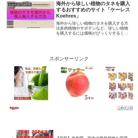
ら根を覆うように土を被せます。水をし
海外から珍しい植物のタネを購入
しょくぶつはかせ
っかりかけて水を切らさ...
するおすすめのサイト「ケーレス
Koehres」
海外から珍しい植物のタネを購入する方
法多肉植物やサボテンなど、珍しい植物
を購入するには価格がびっくりするくら
い高いものもあります。そこでオススメ
なのが「種から育てる」です。しかし、
そこら辺の花屋さんや園芸店ではまず手
に入ることはできません。...
スポンサーリンク