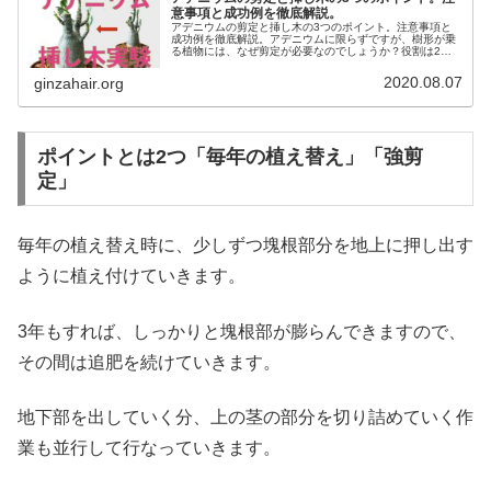
意事項と成功例を徹底解説。
アデニウムの剪定と挿し木の3つのポイント。注意事項と
成功例を徹底解説。アデニウムに限らずですが、樹形が乗
る植物には、なぜ剪定が必要なのでしょうか？役割は2つ
あります。いちばんは樹形造りだと思います。欲しいとこ
ろに枝を伸ばすために切って、新芽...
2020.08.07
ginzahair.org
ポイントとは2つ「毎年の植え替え」「強剪
定」
毎年の植え替え時に、少しずつ塊根部分を地上に押し出す
ように植え付けていきます。
3年もすれば、しっかりと塊根部が膨らんできますので、
その間は追肥を続けていきます。
地下部を出していく分、上の茎の部分を切り詰めていく作
業も並行して行なっていきます。