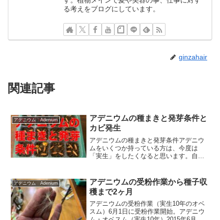
る考えをブログにしています。
ginzahair
関連記事
アデニウムの種まきと発芽条件と
アデニウム Adenium
カビ発生
アデニウムの種まきと発芽条件アデニウ
ムをいくつか持っている方は、今度は
「実生」をしたくなると思います。自身
で受粉作業をして新鮮なアデニウムの種
子があれば問題ないですが、まずは新鮮
な種子を入手しないといけません。新鮮
アデニウムの受粉作業から種子収
アデニウム Adenium
であればあるほど、高い発芽...
穫まで2ヶ月
アデニウムの受粉作業（実生10年のオベ
スム）6月1日に受粉作業開始。アデニウ
ム・オベスム（実生10年）2015年6月播