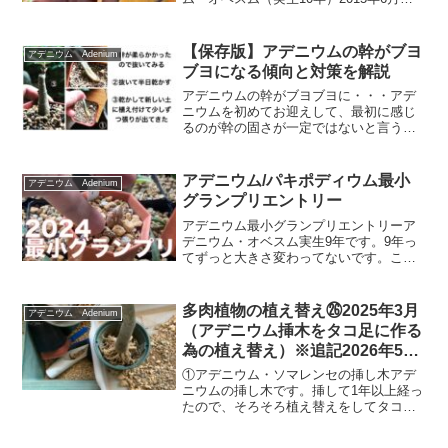
種の２本を使って行いました。１本目の
特徴は、10年経ったとは思えない小い株
（写真上）。２本目は、枝数の多い株
【保存版】アデニウムの幹がブヨ
アデニウム Adenium
（写真下）。ア...
ブヨになる傾向と対策を解説
アデニウムの幹がブヨブヨに・・・アデ
ニウムを初めてお迎えして、最初に感じ
るのが幹の固さが一定ではないと言うこ
とです。単純なものではないですが「水
を欲しがっている」合図の一つとして塊
根部分の柔らかさが挙げられると思いま
アデニウム/パキポディウム最小
アデニウム Adenium
す。ただ今回は「やけにブ...
グランプリエントリー
アデニウム最小グランプリエントリーア
デニウム・オベスム実生9年です。9年っ
てずっと大きさ変わってないです。こち
らが3年前の姿です。1本枝が少し伸びた
だけで塊根部分はさほど大きくなったよ
うには感じません。何ならちょっとこの
多肉植物の植え替え㉖2025年3月
アデニウム Adenium
時の方が大きような・...
（アデニウム挿木をタコ足に作る
為の植え替え）※追記2026年5月
2回目の植替え
①アデニウム・ソマレンセの挿し木アデ
ニウムの挿し木です。挿して1年以上経っ
たので、そろそろ植え替えをしてタコ足
にしていきます。抜いたらこんな感じで
す。根を広げて植え付けます。この上か