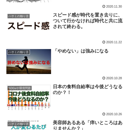
2020.11.30
スピード感が時代を置き去りに、
ハサミの独り言
ついて行かなければ時代と共に流
されて終わる。
2020.11.22
「やめない」は強みになる
ハサミの独り言
2020.10.28
日本の食料自給率は今後どうなる
SDGsや環境問題
のか？！
2020.10.26
美容師あるある「痒いところはあ
ハサミの独り言
りませんか？」