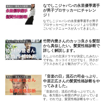
格診断を考案しました。好きな事して生
きとります。興味のあることは、つ...
なでしこジャパンの永里優季選手
有名人・著名人の髪質性格診断
が男子プロサッカーにチャレン
ジ！
なでしこジャパンの永里優季選手が男子
プロサッカーにチャレンジ！より引用す
ごいビックニュースが入ってきました。
2011年のワールドカップを制したなでし
こジャパンのメンバーである永里優季選
手が、米女子サッカーリーグ（NWSL）
竹野内豊さんのカッコ良さを髪型
有名人・著名人の髪質性格診断
シカゴ・レッドスタ...
から真似したい。髪質性格診断で
詳しく解説します。
久しぶりの主演ドラマが決定したみたい
ですね。カッコイイだけでなく、渋さが
プラスされてより魅力がアップしていま
すね。しかし、余計なお世話ですが結婚
されないし、浮いた話も少ないですよ
ね。まーその辺はどーでも良くて、竹野
「音楽の日」流石の司会っぷり、
有名人・著名人の髪質性格診断
内豊さんの髪質性格診断から...
中居正広さんの髪質性格診断をや
ってみました。
「音楽の日」流石の司会っぷりでした
ね。各方面から称賛の声が上がっていま
す。それでは、髪質性格診断をやって行
きたいと思います。中居正広さんの髪質