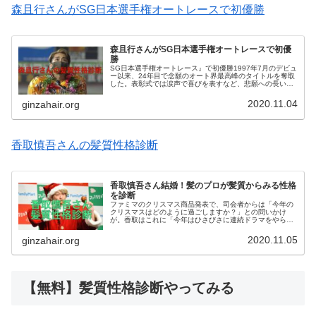
森且行さんがSG日本選手権オートレースで初優勝
森且行さんがSG日本選手権オートレースで初優
勝
SG日本選手権オートレース』で初優勝1997年7月のデビュ
ー以来、24年目で念願のオート界最高峰のタイトルを奪取
した。表彰式では涙声で喜びを表すなど、悲願への長い道
のりに感極まった。インタビュアーの「今のお気持ちは」
に森且行さんは、やっと日...
2020.11.04
ginzahair.org
香取慎吾さんの髪質性格診断
香取慎吾さん結婚！髪のプロが髪質からみる性格
を診断
ファミマのクリスマス商品発表で、司会者からは「今年の
クリスマスはどのように過ごしますか？」との問いかけ
が。香取はこれに「今年はひさびさに連続ドラマをやらせ
てもらうんです。その撮影をしている頃だと思うので、キ
ャストの方とケーキを食べていると思...
2020.11.05
ginzahair.org
【無料】髪質性格診断やってみる