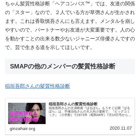
ちゃん髪質性格診断「ヘアコンパス™️」では、友達の関係
の「スター」なので、２人でいる方が草彅さんが生かされ
ます。これは香取慎吾さんにも言えます。メンタルを崩し
やすいので、パートナーやお友達が大変重要です。人の心
を動かすことの出来る数少ないジャニーズ俳優さんですの
で、芸で生きる道を示してほしいです。
SMAPの他のメンバーの髪質性格診断
稲垣吾郎さんの髪質性格診断
稲垣吾郎さんの髪質性格診断
稲垣吾郎さんの主演映画『ばるぼら』もうすぐ公開『ばる
ぼら』は、手塚治虫さんの大人向け漫画で、『ビッグコミ
ック』（小学館）で1973年（昭和48年）7月10日号から
1974年（昭和49年）5月25日号まで連載された作品です。
『ビッグコミック』...
2020.11.07
ginzahair.org