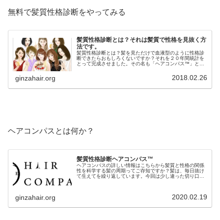
無料で髪質性格診断をやってみる
髪質性格診断とは？それは髪質で性格を見抜く方
法です。
髪質性格診断とは？髪を見ただけで血液型のように性格診
断できたらおもしろくないですか？それを２０年間統計を
とって完成させました。その名も「ヘアコンパス™️」と名
付けました。「ヘアコンパス™️」はたった３つのチャート
で簡単に髪質から性格を導き出...
2018.02.26
ginzahair.org
ヘアコンパスとは何か？
髪質性格診断ヘアコンパス™︎
ヘアコンパスの詳しい情報はこちらから髪質と性格の関係
性を科学する髪の周期ってご存知ですか？髪は、毎日抜け
て生えてを繰り返しています。今回は少し違った切り口で
お話しします。疾病や薬品の影響は別として、この毛周期
を止めることは出来ません。仮にい...
2020.02.19
ginzahair.org