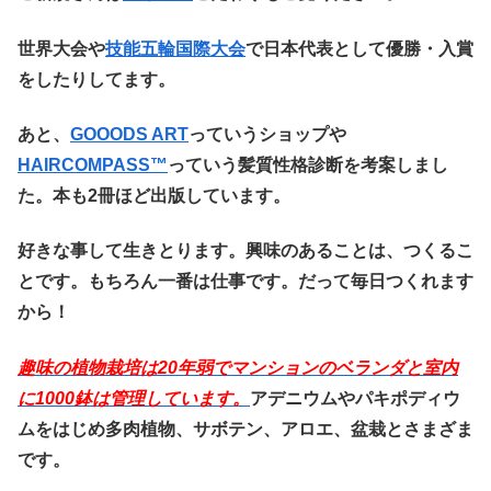
世界大会や
技能五輪国際大会
で日本代表として優勝・入賞
をしたりしてます。
あと、
GOOODS ART
っていうショップや
HAIRCOMPASS™️
っていう髪質性格診断を考案しまし
た。本も2冊ほど出版しています。
好きな事して生きとります。興味のあることは、つくるこ
とです。もちろん一番は仕事です。だって毎日つくれます
から！
趣味の植物栽培は20
年弱でマンションのベランダと室内
に1000鉢は管理しています。
アデニウムやパキポディウ
ムをはじめ多肉植物、サボテン、アロエ、盆栽とさまざま
です。