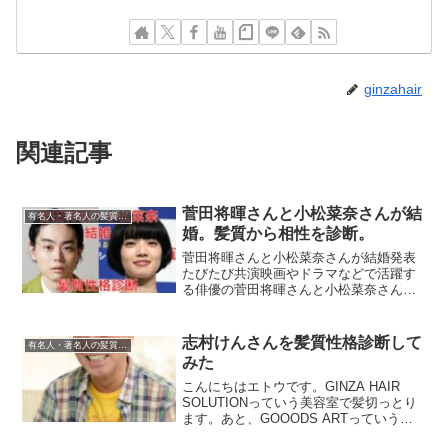
ginzahair
関連記事
菅田将暉さんと小松菜奈さんが結
有名人・著名人の髪質性格診断
婚。髪質から相性を診断。
菅田将暉さんと小松菜奈さんが結婚発表
たびたび共演映画やドラマなどで活躍す
る俳優の菅田将暉さんと小松菜奈さんが
15日、SNSなどを通じて結婚したことを
発表しました。菅田さんは大阪府出身の
28歳。雑誌のコンテストでファイナリス
志村けんさんを髪質性格診断して
有名人・著名人の髪質性格診断
トに選ばれ、200...
みた
こんにちはエトウです。GINZA HAIR
SOLUTIONっていう美容室で髪切っとり
ます。あと、GOOODS ARTっていうシ
ョップやHAIRCOMPASSっていう髪質性