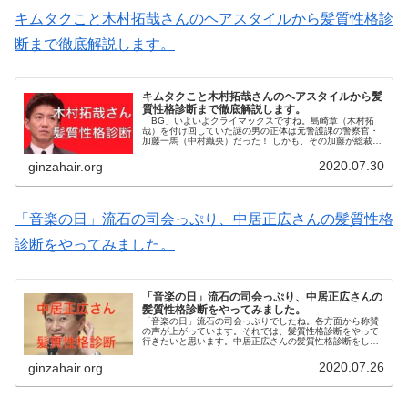
キムタクこと木村拓哉さんのヘアスタイルから髪質性格診
断まで徹底解説します。
キムタクこと木村拓哉さんのヘアスタイルから髪
質性格診断まで徹底解説します。
「BG」いよいよクライマックスですね。島崎章（木村拓
哉）を付け回していた謎の男の正体は元警護課の警察官・
加藤一馬（中村織央）だった！ しかも、その加藤が総裁特
別補佐・桑田宗司（小木茂光）を再び襲い、大手警備会社
「KICKSガード」を擁する「...
2020.07.30
ginzahair.org
「音楽の日」流石の司会っぷり、中居正広さんの髪質性格
診断をやってみました。
「音楽の日」流石の司会っぷり、中居正広さんの
髪質性格診断をやってみました。
「音楽の日」流石の司会っぷりでしたね。各方面から称賛
の声が上がっています。それでは、髪質性格診断をやって
行きたいと思います。中居正広さんの髪質性格診断をして
いきます。中居正広さんの髪質性格診断です。まずは、髪
質は太さ・硬さ・量・明るさ・クセ...
2020.07.26
ginzahair.org