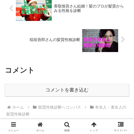
香取慎吾さん結婚！髪のプロが髪質から
みる性格を診断
稲垣吾郎さんの髪質性格診断
コメント
コメントを書き込む
ホーム
髪質性格診断へコンパス
有名人・著名人の
髪質性格診断
スポンサーリンク
メニュー
ホーム
検索
トップ
サイドバー