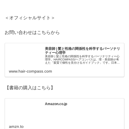
＜オフィシャルサイト＞
お問い合わせはこちらから
美容師 | 髪と性格の関係性を科学するパーソナリ
ティー心理学
美容師 | 髪と性格の関係性を科学するパーソナリティー心
理学。HAIRCOMPASS/ヘアコンパスは、理・美容師が考
えた「髪質で個性を見分けるガイドブック」です。日本人
のルーツから繋がる髪質。髪と性格の統計。そして心理学
をミックスさせた「髪...
www.hair-compass.com
【書籍の購入はこちら】
Amazon.co.jp
amzn.to