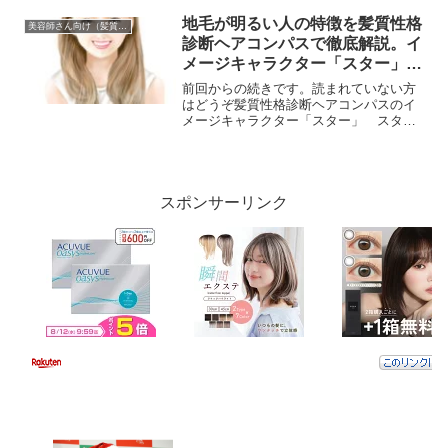
性格診断をしていきます。中居正広さん
の髪質性格診断です。まずは、髪質は太
地毛が明るい人の特徴を髪質性格
美容師さん向け（髪質と性格の話）
さ・硬さ・量・明るさ・クセ...
診断ヘアコンパスで徹底解説。イ
メージキャラクター「スター」
vol.16
前回からの続きです。読まれていない方
はどうぞ髪質性格診断ヘアコンパスのイ
メージキャラクター「スター」 スタ
ー。とにかく男性ならカッコ良く、女性
なら可愛く、モテます。これは顔ではな
く髪です。周りにいませんか？そんなカ
ッコ良くはないのにモテる人...
スポンサーリンク