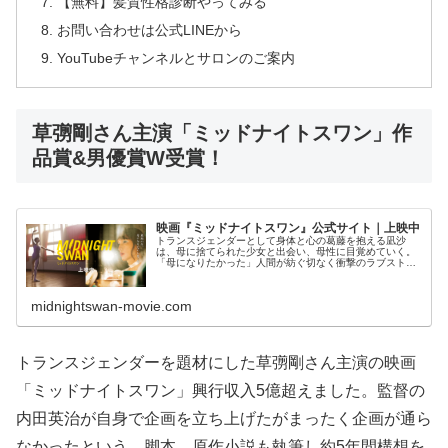
【無料】髪質性格診断やってみる
お問い合わせは公式LINEから
YouTubeチャンネルとサロンのご案内
草彅剛さん主演「ミッドナイトスワン」作
品賞&男優賞W受賞！
映画『ミッドナイトスワン』公式サイト｜上映中
トランスジェンダーとして身体と心の葛藤を抱える凪沙
は、母に捨てられた少女と出会い、母性に目覚めていく。
「母になりたかった」人間が紡ぐ切なく衝撃のラブストー
リー。
midnightswan-movie.com
トランスジェンダーを題材にした草彅剛さん主演の映画
「ミッドナイトスワン」興行収入5億超えました。監督の
内田英治が自身で企画を立ち上げたがまったく企画が通ら
なかったという。脚本、原作小説も執筆し約5年間構想を