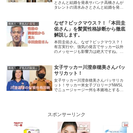
とさんと結婚を発表サバンナ高橋さんが
タレントの清水みさとさんと結婚を発
表！お二人は16歳差で共通の趣味サウナ
で出会い、意気投合したとのこと。
YouTubeで高橋さんが1年前にお付き合い
なぜ？ビックマウス？！「本田圭
有名人・著名人の髪質性格診断
をスタートさせ、北海...
佑さん」を髪質性格診断から徹底
解説します。
本田圭佑さん、なぜ？ビックマウス？！
有言実行や、強気の発言でサッカー以外
のメッセージも影響力は絶大ですね。有
言実行は言わなければ始まらない。言う
事で「どうせ出来んやろー」と言われ
る。実行して結果が出てくると「やっぱ
女子サッカー川澄奈穂美さんバッ
有名人・著名人の髪質性格診断
すごいな〜」に変わる。大衆...
サリカット！
女子サッカー川澄奈穂美さんバッサリカ
ット！サッカー米女子プロリーグNWSL
でニュージャージー州を本拠地とするゴ
ッサムFC所属の川澄奈穂美が3日に自身
のSNSで、ヘアドネーションのために髪
を31cmカットしたことを報告した。川澄
選手は「あたし...
スポンサーリンク