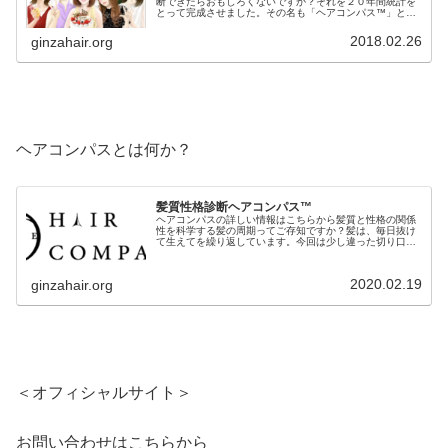
断できたらおもしろくないですか？それを２０年間統計を
とって完成させました。その名も「ヘアコンパス™️」と名
付けました。「ヘアコンパス™️」はたった３つのチャート
で簡単に髪質から性格を導き出...
2018.02.26
ginzahair.org
ヘアコンパスとは何か？
髪質性格診断ヘアコンパス™︎
ヘアコンパスの詳しい情報はこちらから髪質と性格の関係
性を科学する髪の周期ってご存知ですか？髪は、毎日抜け
て生えてを繰り返しています。今回は少し違った切り口で
お話しします。疾病や薬品の影響は別として、この毛周期
を止めることは出来ません。仮にい...
2020.02.19
ginzahair.org
＜オフィシャルサイト＞
お問い合わせはこちらから