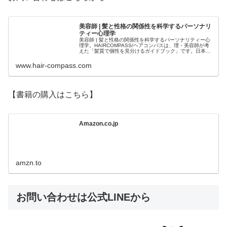
美容師 | 髪と性格の関係性を科学するパーソナリ
ティー心理学
美容師 | 髪と性格の関係性を科学するパーソナリティー心
理学。HAIRCOMPASS/ヘアコンパスは、理・美容師が考
えた「髪質で個性を見分けるガイドブック」です。日本人
のルーツから繋がる髪質。髪と性格の統計。そして心理学
をミックスさせた「髪...
www.hair-compass.com
【書籍の購入はこちら】
Amazon.co.jp
amzn.to
お問い合わせは公式LINEから