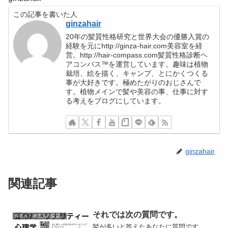
この記事を書いた人
ginzahair
20年の髪質性格研究と世界大会の優勝入賞の
経験を元にhttp://ginza-hair.com美容室を経
営。http://hair-compass.com髪質性格診断ヘ
アコンパス™︎を運営しています。趣味は植物
栽培、絵を描く、キャンプ、とにかくつくる
事が大好きです。極めたがりのおじさんで
す。植物メインで髪や美容の事、仕事に対す
る考えをブログにしています。
ginzahair
関連記事
それでは次の質問です。
有名人・著名人の髪質性格診断
髪が多いと答えたあなたに質問です。