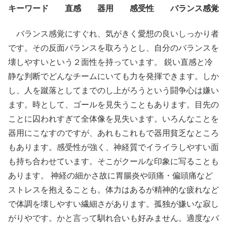
キーワード 直感 器用 感受性 バランス感覚
バランス感覚にすぐれ、気がきく愛想の良いしっかり者
です。その反面バランスを取ろうとし、自分のバランスを
壊しやすいという２面性を持っています。 鋭い直感と冷
静な判断でどんなチームにいても力を発揮できます。しか
し、人を蹴落としてまでのし上がろうという闘争心は嫌い
ます。時として、ゴールを見失うこともあります。目先の
ことに囚われすぎて全体像を見失います。いろんなことを
器用にこなすのですが、あれもこれもで器用貧乏なところ
もあります。感受性が強く、神経質でイライラしやすい面
も持ち合わせています。そこがクールな印象に写ることも
あります。 神経の細かさ故に胃腸炎や頭痛・偏頭痛など
ストレスを抱えることも。体力はあるが精神的な疲れなど
で体調を壊しやすい繊細さがあります。孤独が嫌いな寂し
がりやです。かと言って馴れ合いも好みません。適度なバ