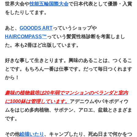
世界大会や
技能五輪国際大会
で日本代表として優勝・入賞
をしたりしてます。
あと、
GOOODS ART
っていうショップや
HAIRCOMPASS™️
っていう髪質性格診断を考案しまし
た。本も2冊ほど出版しています。
好きな事して生きとります。興味のあることは、つくるこ
とです。もちろん一番は仕事です。だって毎日つくれます
から！
趣味の植物栽培は20
年弱でマンションのベランダと室内
に1000鉢は管理しています。
アデニウムやパキポディウ
ムをはじめ多肉植物、サボテン、アロエ、盆栽とさまざま
です。
その他
絵描いたり
、キャンプしたり、死ぬ日まで何かをつ