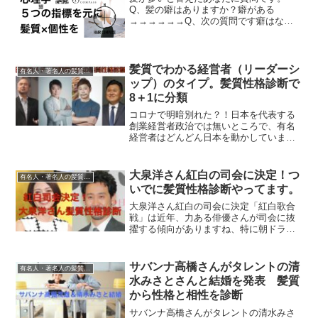
Q、髪の癖はありますか？癖がある
→→→→→→Q、次の質問です癖はない
→→→→→→Q、量感は？本診断は
KAMIYU LCCが発行する「HAIR
COMPASS™️」の簡易の診断です。「髪
質性格診断」最初の質問...
髪質でわかる経営者（リーダーシ
有名人・著名人の髪質性格診断
ップ）のタイプ。髪質性格診断で
8＋1に分類
コロナで明暗別れた？！日本を代表する
創業経営者政治では無いところで、有名
経営者はどんどん日本を動かしています
ね。勝手に髪質性格診断しました。髪質
を５項目の５段階で判定しています。く
せ・量・硬さ・太さ・色の５項目を５段
大泉洋さん紅白の司会に決定！つ
有名人・著名人の髪質性格診断
階で判定します。８＋１の...
いでに髪質性格診断やってます。
大泉洋さん紅白の司会に決定「紅白歌合
戦」は近年、力ある俳優さんが司会に抜
擢する傾向がありますね、特に朝ドライ
コール司会は今後もセットですね。契約
になっているっぽいですよね。NHKとす
れば当然の流れでしょうし、今後
サバンナ高橋さんがタレントの清
有名人・著名人の髪質性格診断
SMAP、TOKIO、嵐がい...
水みさとさんと結婚を発表 髪質
から性格と相性を診断
サバンナ高橋さんがタレントの清水みさ