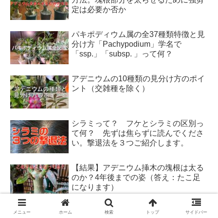
定は必要か否か
パキポディウム属の全37種類特徴と見
分け方「Pachypodium」学名で
「ssp.」「subsp. 」って何？
アデニウムの10種類の見分け方のポイ
ント（交雑種を除く）
シラミって？ フケとシラミの区別っ
て何？ 先ずは焦らずに読んでくださ
い。撃退法を３つご紹介します。
【結果】アデニウム挿木の塊根は太る
のか？4年後までの姿（答え：たこ足
になります）
メニュー
ホーム
検索
トップ
サイドバー