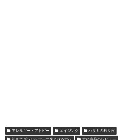
アレルギー・アトピー
エイジング
ハサミの独り言
初めてギンザヘアーに来れれる方へ
本や商品のレビュー