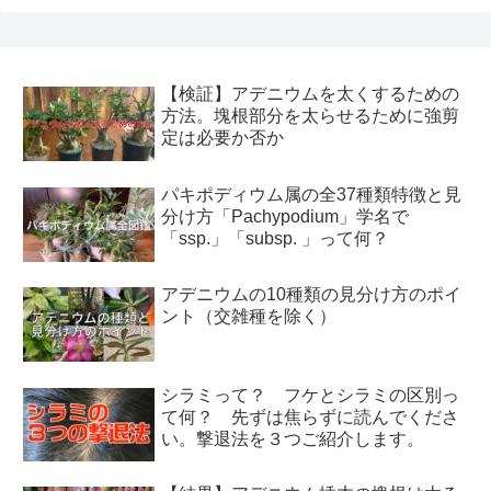
【検証】アデニウムを太くするための
方法。塊根部分を太らせるために強剪
定は必要か否か
パキポディウム属の全37種類特徴と見
分け方「Pachypodium」学名で
「ssp.」「subsp. 」って何？
アデニウムの10種類の見分け方のポイ
ント（交雑種を除く）
シラミって？ フケとシラミの区別っ
て何？ 先ずは焦らずに読んでくださ
い。撃退法を３つご紹介します。