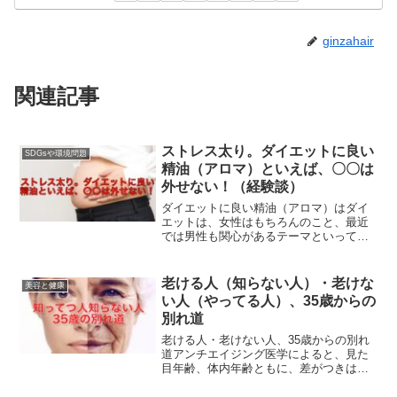
ginzahair
関連記事
ストレス太り。ダイエットに良い
SDGsや環境問題
精油（アロマ）といえば、〇〇は
外せない！（経験談）
ダイエットに良い精油（アロマ）はダイ
エットは、女性はもちろんのこと、最近
では男性も関心があるテーマといってよ
いのではないでしょうか？アロマテラピ
ーを使ったマッサージはダイエットをサ
ポートするもので、直接アロマがダイエ
老ける人（知らない人）・老けな
美容と健康
ットさせるのではありませ...
い人（やってる人）、35歳からの
別れ道
老ける人・老けない人、35歳からの別れ
道アンチエイジング医学によると、見た
目年齢、体内年齢ともに、差がつきはじ
めるのが35歳と言われています。10歳若
く見える人と、10歳老けて見える人で