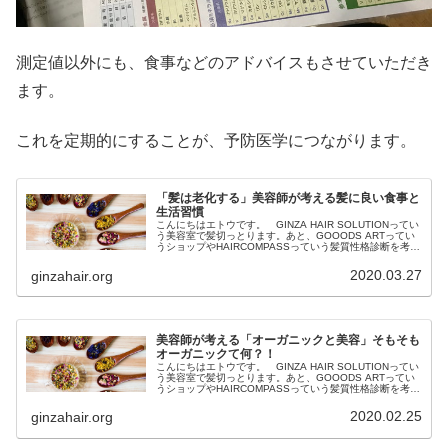
測定値以外にも、食事などのアドバイスもさせていただき
ます。
これを定期的にすることが、予防医学につながります。
「髪は老化する」美容師が考える髪に良い食事と
生活習慣
こんにちはエトウです。 GINZA HAIR SOLUTIONってい
う美容室で髪切っとります。あと、GOOODS ARTってい
うショップやHAIRCOMPASSっていう髪質性格診断を考案
しました。好きな事して生きとります。興味のあること
は、...
2020.03.27
ginzahair.org
美容師が考える「オーガニックと美容」そもそも
オーガニックて何？！
こんにちはエトウです。 GINZA HAIR SOLUTIONってい
う美容室で髪切っとります。あと、GOOODS ARTってい
うショップやHAIRCOMPASSっていう髪質性格診断を考案
しました。好きな事して生きとります。興味のあること
は、...
2020.02.25
ginzahair.org