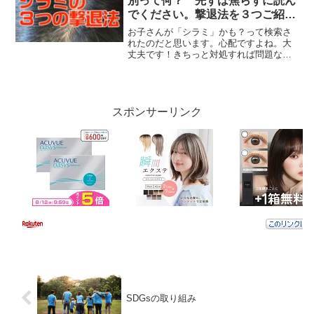
別って何？ 先ずは焦らずに読ん
でください。撃退法を３つご紹介
します。
お子さんが「シラミ」かも？って検索さ
れたのだと思います。心配ですよね。大
丈夫です！きちっと対処すれば問題なく
絶滅できます。シラミって？ フケとシ
ラミの区別って何？ 先ずは焦らずに読
んでください。お子さんが「シラミ」か
も？って検索されたのだと...
スポンサーリンク
SDGsの取り組み