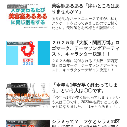
は、10歳の差ではないです。その差はな
美容師あるある「痒いところはあ
ハサミの独り言
んと20歳です。...
りませんか？」
ありがちなネットニュースですが、私も
アンケートをとってみましたのでご覧く
ださい。美容師とお客様との認識のズレ
あるある美容師とお客様との認識のズレ
や違和感てあると思うんですが、もしあ
れば、お答えしようかと思います。シャ
２０２５年『大阪・関西万博』ロ
SDGsや環境問題
ンプーの時に頭に力を入れ...
ゴマーク、テーマソングアーティ
スト、キャラクター決定！！
２０２５年に開催される『大阪・関西万
博』ロゴマーク、テーマソングアーティ
スト、キャラクターデザイン決定！！２
０２５年に開催される『大阪・関西万
博』のテーマは、「いのち輝く未来社会
のデザイン」“Designing Future Society...
「今年も1年が早く終わってしま
ハサミの独り言
う」という人は〇〇です。
「今年も1年が早く終わってしまう」とい
う人は〇〇です。2023年も残すところ数
ヶ月になりました。「1ヶ月もある」「1
ヶ月しかない」これは個人差があると思
いませんか。特に、大人になるにつれて
「1年は早いな〜」て感じる方も多いので
シラミって？ フケとシラミの区
子育て・親育ち
は無いでしょう...