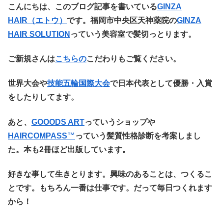
こ
んにちは、このブログ記事を書いている
GINZA
HAIR（エトウ
）
です。福岡市中央区天神薬院の
GINZA
HAIR SOLUTION
っていう美容室で髪切っとります。
ご新規さんは
こちらの
こだわりもご覧ください。
世界大会や
技能五輪国際大会
で日本代表として優勝・入賞
をしたりしてます。
あと、
GOOODS ART
っていうショップや
HAIRCOMPASS™️
っていう髪質性格診断を考案しまし
た。本も2冊ほど出版しています。
好きな事して生きとります。興味のあることは、つくるこ
とです。もちろん一番は仕事です。だって毎日つくれます
から！