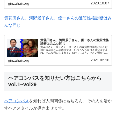
んではないでし...
2020.10.07
ginzahair.org
貴花田さん、河野景子さん、優一さんの髪質性格診断はみ
んな同じ
貴花田さん、河野景子さん、優一さんの髪質性格
診断はみんな同じ
貴花田さん、景子さん、優一さんの髪質性格診断はみんな
同じ貴花田さんの周りでは、いつもなんか付き纏いますよ
ね。そんな元に生まれているのでしょう。小さい頃から、
父親問題や兄弟の確執、宮沢りえさんとの婚約解消、宗教
問題、協会理事問題、息子さんの問...
2021.02.10
ginzahair.org
ヘアコンパスを知りたい方はこちらから
vol.1~vol29
ヘアコンパス
を知れば人間関係はもちろん、その人を活か
すヘアスタイルが導き出せます。