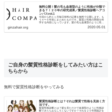
無料公開！髪の毛も血液型のように性格が分類で
きる？！２０年の研究成果／髪質性格診断ヘアコ
ンパスvol.1
今回から約１ヶ月毎日有料の記事を無料で公開します。も
う４〜５年前にまとめたものです。髪質と性格の関係を科
学する内容になっています。髪の毛も血液型のように性格
が分類できる 髪の毛も血液型のように性格が分類でき
2020.05.01
ginzahair.org
る？！ 突然ですが「占いって好きで...
ご自身の髪質性格診断をしてみたい方はこ
ちらから
無料で髪質性格診断をやってみる
髪質性格診断とは？それは髪質で性格を見抜く方
法です。
髪質性格診断とは？髪を見ただけで血液型のように性格診
断できたらおもしろくないですか？それを２０年間統計を