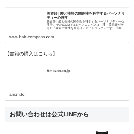
美容師 | 髪と性格の関係性を科学するパーソナリ
ティー心理学
美容師 | 髪と性格の関係性を科学するパーソナリティー心
理学。HAIRCOMPASS/ヘアコンパスは、理・美容師が考
えた「髪質で個性を見分けるガイドブック」です。日本人
のルーツから繋がる髪質。髪と性格の統計。そして心理学
をミックスさせた「髪...
www.hair-compass.com
【書籍の購入はこちら】
Amazon.co.jp
amzn.to
お問い合わせは公式LINEから