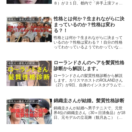
８）が２１日、都内で「井手上漠フォト
エッセイ ｎｏｒｍａｌ？」（講談社）
の刊行記念記者会見を行った。 ２０１
８年、第３１回ジュノン・スーパーボー
性格とは何か？生まれながらに決
有名人・著名人の髪質性格診断
イ・コンテストでＤＤセル...
まっているのか？性格は変わ
る？！
性格とは何か？生まれながらに決まって
いるのか？性格は変わる？！自分の性格
ってわかっているようでわかっていなか
ったりしませんか？もちろん自分以外の
誰かを理解するのも難しいことです。人
間の考え方、感じ方、行動はなぜみな同
ローランドさんのヘアを髪質性格
有名人・著名人の髪質性格診断
じではないのか。人は状況...
診断から解説します。
ローランドさんの髪質性格診断から解説
します。カリスマホストのROLANDさん
（27）が9日、自身のインスタグラムで自
身が運営するホストクラブ「THE
CLUB」を閉店すると発表しました。凄い
ですね、２７歳でこんな決断。でも実際
錦織圭さんが結婚。髪質性格診断
有名人・著名人の髪質性格診断
には、このよう...
錦織圭さんが結婚へ男子テニスで、元世
界4位の錦織圭さん（30＝日清食品）が18
日、元モデルの立花舞（観月あこ）（山
内舞）さん（29）と結婚したことを自身
のアプリで正式に発表しました。11日に
都内に婚姻届を提出していた。とのこと