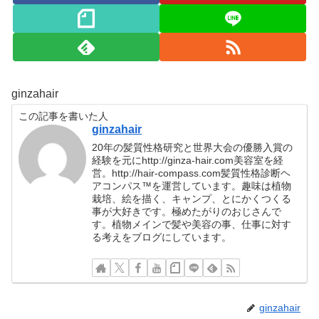
ginzahair
この記事を書いた人
ginzahair
20年の髪質性格研究と世界大会の優勝入賞の
経験を元にhttp://ginza-hair.com美容室を経
営。http://hair-compass.com髪質性格診断ヘ
アコンパス™︎を運営しています。趣味は植物
栽培、絵を描く、キャンプ、とにかくつくる
事が大好きです。極めたがりのおじさんで
す。植物メインで髪や美容の事、仕事に対す
る考えをブログにしています。
ginzahair