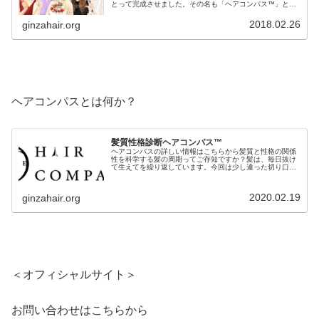
とって完成させました。その名も「ヘアコンパス™️」と名
付けました。「ヘアコンパス™️」はたった３つのチャート
で簡単に髪質から性格を導き出...
2018.02.26
ginzahair.org
ヘアコンパスとは何か？
髪質性格診断ヘアコンパス™︎
ヘアコンパスの詳しい情報はこちらから髪質と性格の関係
性を科学する髪の周期ってご存知ですか？髪は、毎日抜け
て生えてを繰り返しています。今回は少し違った切り口で
お話しします。疾病や薬品の影響は別として、この毛周期
を止めることは出来ません。仮にい...
2020.02.19
ginzahair.org
＜オフィシャルサイト＞
お問い合わせはこちらから