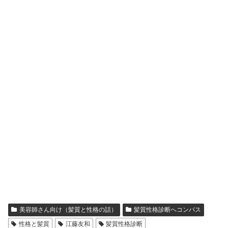
美容師さん向け（髪質と性格の話）
髪質性格診断へコンパス
性格と髪質
江藤友和
髪質性格診断