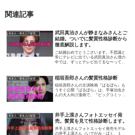
関連記事
武田真治さんが静まなみさんとご
有名人・著名人の髪質性格診断
結婚。ついでに髪質性格診断から
徹底解説します。
ご結婚おめでとうございます。不思議と
常にテレビに出ている武田真治さん僕の
中では、ずっとテレビ出てるな〜って感
じの不思議な芸能人の印象です。確かに
イケメンですが、クセがある感じ、どこ
まで演技でどこまで素なのかわからない
稲垣吾郎さんの髪質性格診断
有名人・著名人の髪質性格診断
ところが魅力なんでしょう...
稲垣吾郎さんの主演映画『ばるぼら』も
うすぐ公開『ばるぼら』は、手塚治虫さ
んの大人向け漫画で、『ビッグコミッ
ク』（小学館）で1973年（昭和48年）7
月10日号から1974年（昭和49年）5月25
日号まで連載された作品です。『ビッグ
コミック』...
井手上漠さんフォトエッセイ発
有名人・著名人の髪質性格診断
売。髪質を見て性格診断します。
井手上漠さんフォトエッセイ発売モデル
の井手上漠さん（いでがみ・ばく、１