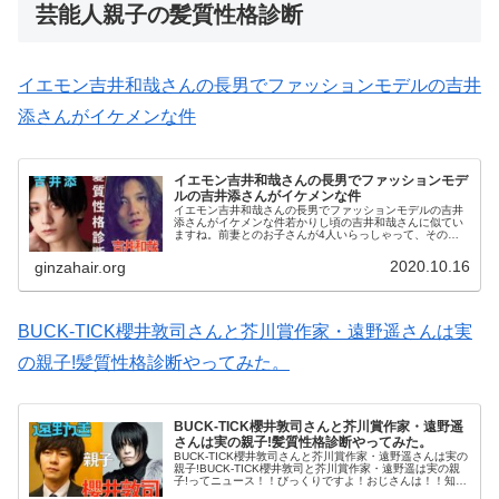
芸能人親子の髪質性格診断
イエモン吉井和哉さんの長男でファッションモデルの吉井
添さんがイケメンな件
イエモン吉井和哉さんの長男でファッションモデ
ルの吉井添さんがイケメンな件
イエモン吉井和哉さんの長男でファッションモデルの吉井
添さんがイケメンな件若かりし頃の吉井和哉さんに似てい
ますね。前妻とのお子さんが4人いらっしゃって、その内
のご長男です。イエモンの「JAM」は娘さんを思って書い
た曲というのは有名です。『君に...
2020.10.16
ginzahair.org
BUCK-TICK櫻井敦司さんと芥川賞作家・遠野遥さんは実
の親子!髪質性格診断やってみた。
BUCK-TICK櫻井敦司さんと芥川賞作家・遠野遥
さんは実の親子!髪質性格診断やってみた。
BUCK-TICK櫻井敦司さんと芥川賞作家・遠野遥さんは実の
親子!BUCK-TICK櫻井敦司と芥川賞作家・遠野遥は実の親
子!ってニュース！！びっくりですよ！おじさんは！！知ら
ない世代同士かもですね、どちらかしか知らない方が多い