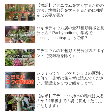
【検証】アデニウムを太くするための
方法。塊根部分を太らせるために強剪
定は必要か否か
パキポディウム属の全37種類特徴と見
分け方「Pachypodium」学名で
「ssp.」「subsp. 」って何？
アデニウムの10種類の見分け方のポイ
ント（交雑種を除く）
シラミって？ フケとシラミの区別っ
て何？ 先ずは焦らずに読んでくださ
い。撃退法を３つご紹介します。
【結果】アデニウム挿木の塊根は太る
のか？4年後までの姿（答え：たこ足
になります）