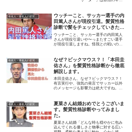
プテンだったり、プロジェクトリーダー
のイメージです。知り合いにいたら聞い
てみてください。部活のキャプテン・副
ウッチーこと、サッカー選手の内
有名人・著名人の髪質性格診断
キャプテンやってました。...
田篤人さんが現役引退。髪質性格
診断で髪をチェックしていきたい
と思います。
ウッチーこと、サッカー選手の内田篤人
さんが現役引退いや〜っまたすごい選手
が現役引退しますね。怪我との戦いの
日々、お疲れ様でした。UEFAチャンピオ
ンズリーグで日本人で一番出場している
選手です。得点も決めています。得点は
なぜ？ビックマウス？！「本田圭
有名人・著名人の髪質性格診断
本田圭佑さんと２人だけ...
佑さん」を髪質性格診断から徹底
解説します。
本田圭佑さん、なぜ？ビックマウス？！
有言実行や、強気の発言でサッカー以外
のメッセージも影響力は絶大ですね。有
言実行は言わなければ始まらない。言う
事で「どうせ出来んやろー」と言われ
る。実行して結果が出てくると「やっぱ
夏菜さん結婚おめでとうございま
有名人・著名人の髪質性格診断
すごいな〜」に変わる。大衆...
す。髪質性格診断やってみまし
た。
夏菜さん結婚「どんな時も穏やかに包み
込んでくれる優しさと物事に対する広い
視野、柔軟な考え方に触れ、心から彼を