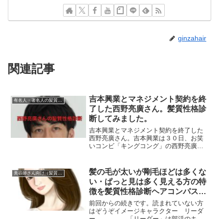
ginzahair
関連記事
吉本興業とマネジメント契約を終
有名人・著名人の髪質性格診断
了した西野亮廣さん。髪質性格診
断してみました。
吉本興業とマネジメント契約を終了した
西野亮廣さん。吉本興業は３０日、お笑
いコンビ「キングコング」の西野亮廣さ
んとのマネジメント契約を終了すると発
表しました。今後、自身の株式会社ＮＩ
ＳＨＩＮＯを拠点とし、絵本作家などで
髪の毛が太いが剛毛ほどは多くな
美容師さん向け（髪質と性格の話）
活動を続けるとのことです...
い・ぱっと見は多く見える方の特
徴を髪質性格診断ヘアコンパスで
徹底解説。イメージキャラクター
前回からの続きです。読まれていない方
「リーダー」vol.10
はぞうぞイメージキャラクター リーダ
ー 「リーダー」は部活のキャ