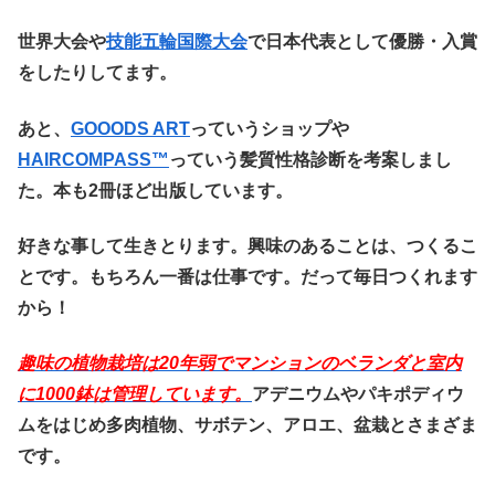
世界大会や
技能五輪国際大会
で日本代表として優勝・入賞
をしたりしてます。
あと、
GOOODS ART
っていうショップや
HAIRCOMPASS™️
っていう髪質性格診断を考案しまし
た。本も2冊ほど出版しています。
好きな事して生きとります。興味のあることは、つくるこ
とです。もちろん一番は仕事です。だって毎日つくれます
から！
趣味の植物栽培は20
年弱でマンションのベランダと室内
に1000鉢は管理しています。
アデニウムやパキポディウ
ムをはじめ多肉植物、サボテン、アロエ、盆栽とさまざま
です。