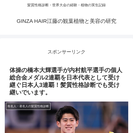
髪質性格診断・世界大会の経験・植物の実生記録
GINZA HAIR江藤の観葉植物と美容の研究
スポンサーリンク
体操の橋本大輝選手が内村航平選手の個人
総合金メダル2連覇を日本代表として受け
継ぐ日本人3連覇！髪質性格診断でも受け
継いでいます。
有名人・著名人の髪質性格診断