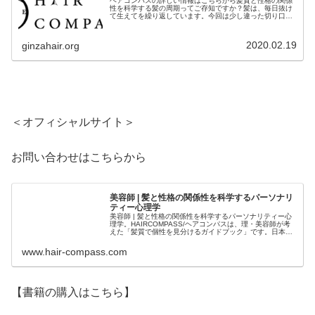
ヘアコンパスの詳しい情報はこちらから髪質と性格の関係
性を科学する髪の周期ってご存知ですか？髪は、毎日抜け
て生えてを繰り返しています。今回は少し違った切り口で
お話しします。疾病や薬品の影響は別として、この毛周期
を止めることは出来ません。仮にい...
2020.02.19
ginzahair.org
＜オフィシャルサイト＞
お問い合わせはこちらから
美容師 | 髪と性格の関係性を科学するパーソナリ
ティー心理学
美容師 | 髪と性格の関係性を科学するパーソナリティー心
理学。HAIRCOMPASS/ヘアコンパスは、理・美容師が考
えた「髪質で個性を見分けるガイドブック」です。日本人
のルーツから繋がる髪質。髪と性格の統計。そして心理学
をミックスさせた「髪...
www.hair-compass.com
【書籍の購入はこちら】