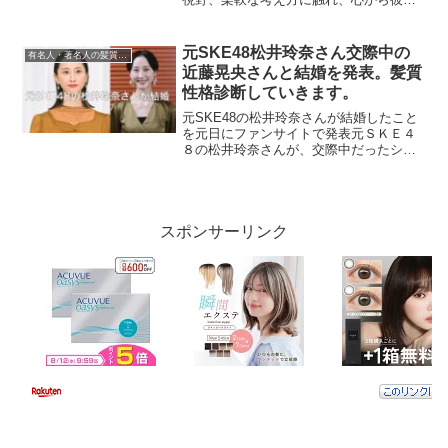
尊敬しひかれるようになりました」と結
婚に踏み切った思いをつづり、「これか
らは共に支え合い、笑顔あふれる家庭を
元SKE48松井玲奈さん交際中の
有名人・著名人の髪質性格診断
築いて参りたいと思ってお...
近藤晃央さんと結婚を発表。髪質
性格診断していきます。
元SKE48の松井玲奈さんが結婚したこと
を元日にファンサイトで発表元ＳＫＥ４
８の松井玲奈さんが、交際中だったシン
ガー・ソングライターの近藤晃央さんと
結婚したことを１日、ファンサイトで発
表した。サイトで松井さんは直筆のメッ
セージを寄せ近藤さん...
スポンサーリンク