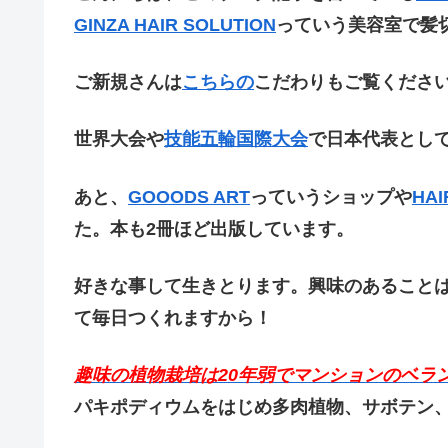
GINZA HAIR SOLUTION
っていう美容室で髪
ご新規さんは
こちらの
こだわりもご覧くださ
世界大会や
技能五輪国際大会
で日本代表とし
あと、
GOOODS ART
っていうショップや
HAI
た。本も2冊ほど出版しています。
好きな事して生きとります。興味のあること
て毎日つくれますから！
趣味の植物栽培は20
年弱でマンションのベラン
パキポディウムをはじめ多肉植物、サボテン