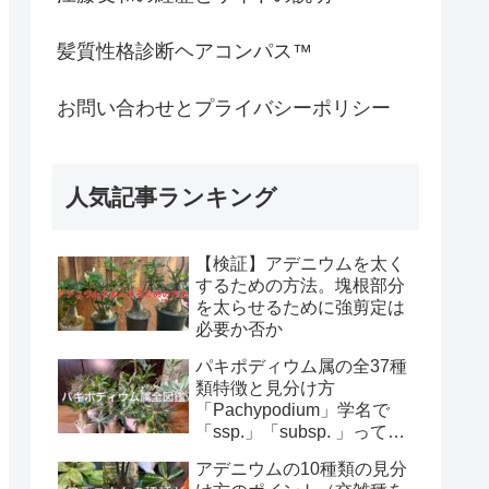
髪質性格診断ヘアコンパス™︎
お問い合わせとプライバシーポリシー
人気記事ランキング
【検証】アデニウムを太く
するための方法。塊根部分
を太らせるために強剪定は
必要か否か
パキポディウム属の全37種
類特徴と見分け方
「Pachypodium」学名で
「ssp.」「subsp. 」って
何？
アデニウムの10種類の見分