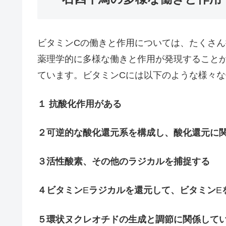
ビタミンCの働きと作用については、たくさ
薬理学的に多様な働きと作用が発現すること
ています。ビタミンCには以下のような様々
１
抗酸化作用がある
２可逆的な酸化還元系を構成し、酸化還元に
３活性酸素、その他のラジカルを捕捉する
４ビタミン
E
ラジカルを還元して、ビタミン
E
５環状ヌクレオチドの生成と調節に関係して