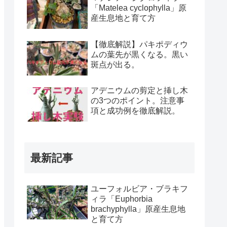
「Matelea cyclophylla」原
産生息地と育て方
【徹底解説】パキポディウ
ムの葉先が黒くなる。黒い
斑点が出る。
アデニウムの剪定と挿し木
の3つのポイント。注意事
項と成功例を徹底解説。
最新記事
ユーフォルビア・ブラキフ
ィラ「Euphorbia
brachyphylla」原産生息地
と育て方