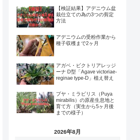
【検証結果】アデニウム盆
栽仕立ての為の3つの剪定
方法
アデニウムの受粉作業から
種子収穫まで2ヶ月
アガベ・ビクトリアレッジ
ーナ D型「Agave victoriae-
reginae type-D」植え替え
プヤ・ミラビリス（Puya
mirabilis）の原産生息地と
育て方（実生から5ヶ月後
までの様子）
2026年8月