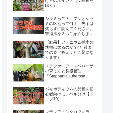
け方のポイント（交雑種を
除く）
シラミって？ フケとシラ
ミの区別って何？ 先ずは
焦らずに読んでください。
撃退法を３つご紹介しま
す。
【結果】アデニウム挿木の
塊根は太るのか？4年後ま
での姿（答え：たこ足にな
ります）
ステファニア・スベローサ
の育て方と発根管理
「Stephania suberosa」
パキポディウムの品種を初
心者向けにレベル分け【ト
ップ10】
マテレア・シクロフィラ