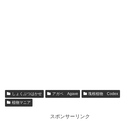
しょくぶつはかせ
アガベ Agave
塊根植物 Codex
植物マニア
スポンサーリンク