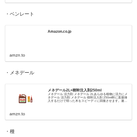
・ベンレート
Amazon.co.jp
amzn.to
・メネデール
メネデール2L+樹幹注入剤250ml
メネデール 活力剤 メネデール 2Lあらゆる植物に活力にメ
ネデール 活力剤 メネデール 樹幹注入剤 250ml幹に直接挿
入するだけで弱った木をスピーディに回復させます。連用
による薬害の心配もありません。
amzn.to
・種