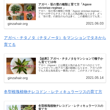
アガベ・笹の雪の種類と育て方「Agave
victoriae-reginae 」
アガベ・笹の雪の種類と特徴「Agave victoriae-reginae 」
アガベの中でもチタノタと並ぶ人気品種になります。ざっ
と「笹の雪」の派生のものは多く、この書籍だけでも見開
き使うくらいあります。まだまだ種類はありますが、代表
的なも...
2021.06.03
ginzahair.org
アガべ・チタノタ（チタノータ）をマンションでタネから
育てる
【結果】アガべ・チタノタをマンションで種子か
ら育てて10年
アガベ（Agave）とは最近人気のあるアガベのひとつで、
リュウゼツラン科アガベ属の植物になります。アガベの中
でも人気も知名度も一番高いのが、このチタノタではない
でしょうか？アガベ・チタノータ（Agave titnota／チタノ
タ）は、北アメ...
2021.05.14
ginzahair.org
冬型根塊植物チレコドン・レティキュラーツスの育て方
冬型根塊植物チレコドン・レティキュラーツスの
育て方