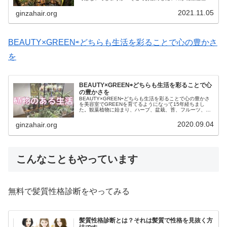
す。塊根植物とは、地下部がぷっくりと膨れていて球根の
様にも見え、幹とはまた違う表情が...
2021.11.05
ginzahair.org
BEAUTY×GREEN⇨どちらも生活を彩ることで心の豊かさ
を
BEAUTY×GREEN⇨どちらも生活を彩ることで心
の豊かさを
BEAUTY×GREEN⇨どちらも生活を彩ることで心の豊かさ
を美容室でGREENを育てるようになって15年経ちまし
た。観葉植物に始まり、ハーブ、盆栽、苔、フルーツ、多
肉植物、サボテン、アロエ、エアープランツ、コーデック
ス、ヘクチア、ディッキ...
2020.09.04
ginzahair.org
こんなこともやっています
無料で髪質性格診断をやってみる
髪質性格診断とは？それは髪質で性格を見抜く方