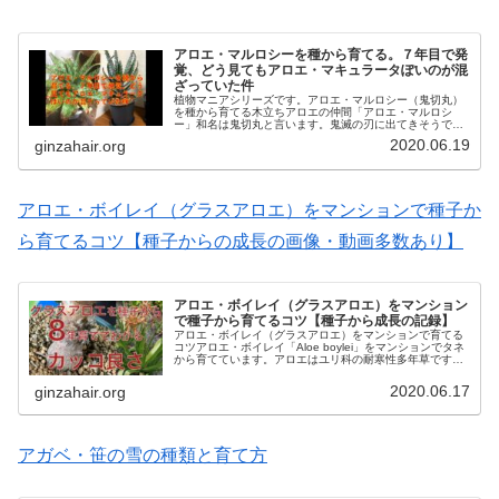
アロエ・マルロシーを種から育てる。７年目で発
覚、どう見てもアロエ・マキュラータぽいのが混
ざっていた件
植物マニアシリーズです。アロエ・マルロシー（鬼切丸）
を種から育てる木立ちアロエの仲間「アロエ・マルロシ
ー」和名は鬼切丸と言います。鬼滅の刃に出てきそうです
ね。マルロシーを種から育てるにあたり注意点などを書き
2020.06.19
ginzahair.org
たいと思います。種から７年枯れずに...
アロエ・ボイレイ（グラスアロエ）をマンションで種子か
ら育てるコツ【種子からの成長の画像・動画多数あり】
アロエ・ボイレイ（グラスアロエ）をマンション
で種子から育てるコツ【種子から成長の記録】
アロエ・ボイレイ（グラスアロエ）をマンションで育てる
コツアロエ・ボイレイ「Aloe boylei」をマンションでタネ
から育てています。アロエはユリ科の耐寒性多年草です
が、中でもボイレイは夏グラスアロエの大型になる品種で
す。グラスアロエは雑草...
2020.06.17
ginzahair.org
アガベ・笹の雪の種類と育て方