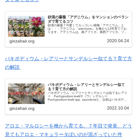
砂漠の薔薇「アデニウム」をマンションのベラン
ダで育てるコツ
砂漠の薔薇？可愛くてカッコいい植物「アデニウム」と
は・・・アデニウム「adeniumu」を種から13年育ててお
ります。アデニウムは、南アフリカ、南西アフリカ、ソコ
トラ島、アラビア半島が原産で、日本とは真逆の地域で進
化した植物です。美しい花が...
2020.04.24
ginzahair.org
パキポディウム・レアリーとサンデルシー似てる？育て方
の解説
パキポディウム・レアリーとサンデルシー似て
る？育て方の解説
パキポディウム・レアリーとサンデルシーは似てるレアリ
ー Pachypodium lealiiサ（ウ）ンデルシー
Pachypodium lealii spp. saundersiiと、以前はパキポディ
ウム・レアリーの変種・亜種として、パキポ...
2022.10.04
ginzahair.org
アロエ・マルロシーを種から育てる。７年目で発覚、どう
見てもアロエ・マキュラータぽいのが混ざっていた件