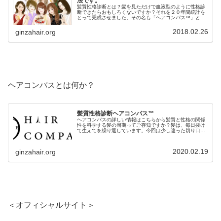
法です。
髪質性格診断とは？髪を見ただけで血液型のように性格診
断できたらおもしろくないですか？それを２０年間統計を
とって完成させました。その名も「ヘアコンパス™️」と名
付けました。「ヘアコンパス™️」はたった３つのチャート
で簡単に髪質から性格を導き出...
2018.02.26
ginzahair.org
ヘアコンパスとは何か？
髪質性格診断ヘアコンパス™︎
ヘアコンパスの詳しい情報はこちらから髪質と性格の関係
性を科学する髪の周期ってご存知ですか？髪は、毎日抜け
て生えてを繰り返しています。今回は少し違った切り口で
お話しします。疾病や薬品の影響は別として、この毛周期
を止めることは出来ません。仮にい...
2020.02.19
ginzahair.org
＜オフィシャルサイト＞