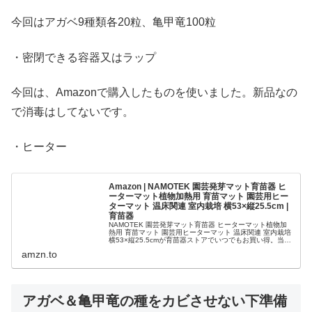
今回はアガベ9種類各20粒、亀甲竜100粒
・密閉できる容器又はラップ
今回は、Amazonで購入したものを使いました。新品なの
で消毒はしてないです。
・ヒーター
Amazon | NAMOTEK 園芸発芽マット育苗器 ヒ
ーターマット植物加熱用 育苗マット 園芸用ヒー
ターマット 温床関連 室内栽培 横53×縦25.5cm |
育苗器
NAMOTEK 園芸発芽マット育苗器 ヒーターマット植物加
熱用 育苗マット 園芸用ヒーターマット 温床関連 室内栽培
横53×縦25.5cmが育苗器ストアでいつでもお買い得。当日
お急ぎ便対象商品は、当日お届け可能です。アマゾン配送
amzn.to
商品は、通...
アガベ＆亀甲竜の種をカビさせない下準備