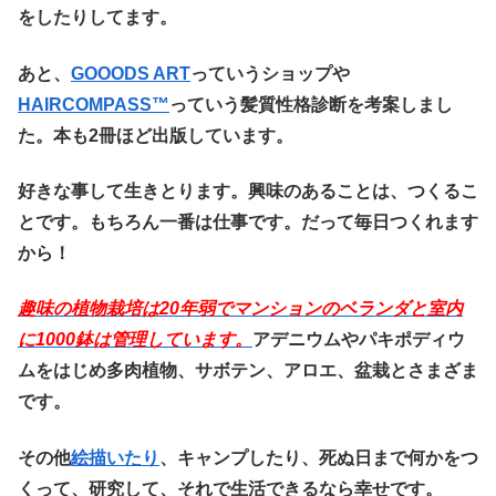
をしたりしてます。
あと、
GOOODS ART
っていうショップや
HAIRCOMPASS™️
っていう髪質性格診断を考案しまし
た。本も2冊ほど出版しています。
好きな事して生きとります。興味のあることは、つくるこ
とです。もちろん一番は仕事です。だって毎日つくれます
から！
趣味の植物栽培は20
年弱でマンションのベランダと室内
に1000鉢は管理しています。
アデニウムやパキポディウ
ムをはじめ多肉植物、サボテン、アロエ、盆栽とさまざま
です。
その他
絵描いたり
、キャンプしたり、死ぬ日まで何かをつ
くって、研究して、それで生活できるなら幸せです。