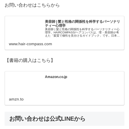
お問い合わせはこちらから
美容師 | 髪と性格の関係性を科学するパーソナリ
ティー心理学
美容師 | 髪と性格の関係性を科学するパーソナリティー心
理学。HAIRCOMPASS/ヘアコンパスは、理・美容師が考
えた「髪質で個性を見分けるガイドブック」です。日本人
のルーツから繋がる髪質。髪と性格の統計。そして心理学
をミックスさせた「髪...
www.hair-compass.com
【書籍の購入はこちら】
Amazon.co.jp
amzn.to
お問い合わせは公式LINEから