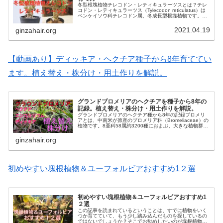
冬型根塊植物チレコドン・レティキュラーツスとは？チレ
コドン・レティキュラーツス（Tylecodon reticulatus）は
ベンケイソウ科チレコドン属、冬成長型根塊植物です。成
長すると独特な形になり、盆栽などに最適な植物です。花
が咲いた後...
2021.04.19
ginzahair.org
【動画あり】ディッキア・ヘクチア種子から8年育ててい
ます。植え替え・株分け・用土作りを解説。
グランドブロメリアのヘクチアを種子から8年の
記録。植え替え・株分け・用土作りを解説。
グランドブロメリアのヘクチア種から8年の記録ブロメリ
アとは、中南米が原産のブロメリア科（Bromeliaceae）の
植物です。8亜科58属約3200種におよぶ、大きな植物群で
す。パイナップル科という別名もあります。その姿を見れ
ば容易に想像で...
ginzahair.org
初めやすい塊根植物＆ユーフォルビアおすすめ1２選
初めやすい塊根植物＆ユーフォルビアおすすめ1
２選
この記事を読まれているということは、すでに植物をいく
つか育てていて、もう少し踏み込んだものを探しているの
ではないでしょうか？そこでお勧めしたいのが塊根植物で