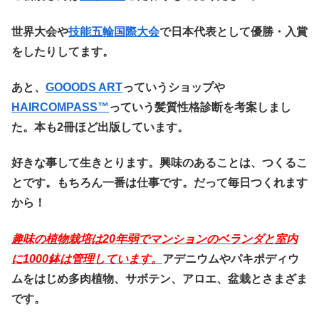
世界大会や
技能五輪国際大会
で日本代表として優勝・入賞
をしたりしてます。
あと、
GOOODS ART
っていうショップや
HAIRCOMPASS™️
っていう髪質性格診断を考案しまし
た。本も2冊ほど出版しています。
好きな事して生きとります。興味のあることは、つくるこ
とです。もちろん一番は仕事です。だって毎日つくれます
から！
趣味の植物栽培は20
年弱でマンションのベランダと室内
に1000鉢は管理しています。
アデニウムやパキポディウ
ムをはじめ多肉植物、サボテン、アロエ、盆栽とさまざま
です。