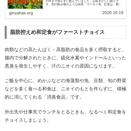
の年まで知らずに飲んでいました。お恥ずかしい限りで
す。別の飲み物のような緑茶、ウーロン茶、紅茶は、製造
法がちがうだけで原料となるお茶の木は同じなんです。た
だし、緑茶向きの品種、紅茶向きの品...
2020.10.19
ginzahair.org
脂肪控えめ和定食がファーストチョイス
肉類などの高たんぱく・高脂肪の食品を多く摂取すると、
腸内で分解されたときに、硫化水素やインドールといった
悪臭を発生しやすく、汗のニオイの原因になります。
ご飯を中心に、めかぶなどの海藻類や魚、豆類、旬の野菜
などを多く食べる和食は、ニオイのもとを作らずに、積極
的に消してくれる「消臭食品」です。
外出先や仕事先でランチをとるときも、なるべく和定食を
チョイスしましょう。