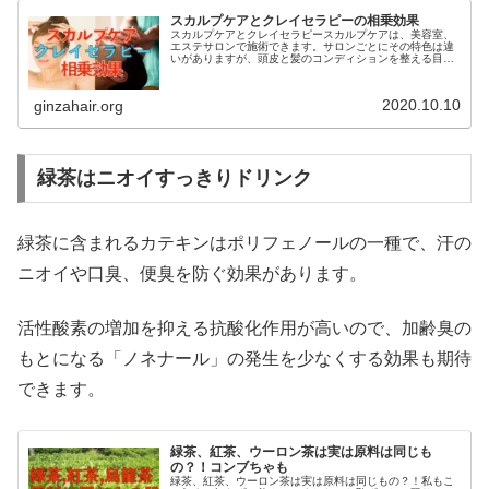
スカルプケアとクレイセラピーの相乗効果
スカルプケアとクレイセラピースカルプケアは、美容室、
エステサロンで施術できます。サロンごとにその特色は違
いがありますが、頭皮と髪のコンディションを整える目的
と、ストレスやトラブル、癒しの目的、デトックスの目的
の多角的にケア出来ます。プラス、...
2020.10.10
ginzahair.org
緑茶はニオイすっきりドリンク
緑茶に含まれるカテキンはポリフェノールの一種で、汗の
ニオイや口臭、便臭を防ぐ効果があります。
活性酸素の増加を抑える抗酸化作用が高いので、加齢臭の
もとになる「ノネナール」の発生を少なくする効果も期待
できます。
緑茶、紅茶、ウーロン茶は実は原料は同じも
の？！コンブちゃも
緑茶、紅茶、ウーロン茶は実は原料は同じもの？！私もこ