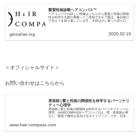
髪質性格診断ヘアコンパス™︎
ヘアコンパスの詳しい情報はこちらから髪質と性格の関係
性を科学する髪の周期ってご存知ですか？髪は、毎日抜け
て生えてを繰り返しています。今回は少し違った切り口で
お話しします。疾病や薬品の影響は別として、この毛周期
を止めることは出来ません。仮にい...
2020.02.19
ginzahair.org
＜オフィシャルサイト＞
お問い合わせはこちらから
美容師 | 髪と性格の関係性を科学するパーソナリ
ティー心理学
美容師 | 髪と性格の関係性を科学するパーソナリティー心
理学。HAIRCOMPASS/ヘアコンパスは、理・美容師が考
えた「髪質で個性を見分けるガイドブック」です。日本人
のルーツから繋がる髪質。髪と性格の統計。そして心理学
をミックスさせた「髪...
www.hair-compass.com