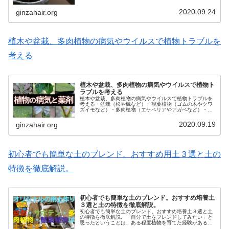
さらいです。呼吸とは呼吸とは、酸素を取り入れて二酸化
炭素を出すことです。植物も動物も、...
2020.09.24
ginzahair.org
植木や盆栽、多肉植物の病気やウイルスで植物トラブルを
考える
植木や盆栽、多肉植物の病気やウイルスで植物ト
ラブルを考える
植木や盆栽、多肉植物の病気やウイルスで植物トラブルを
考える・盆栽（松や楓など）・観葉植物（ゴムの木やクワ
ズイモなど）・多肉植物（エケベリアやアガベなど）・塊
根植物（パキポディウムやアデニウムなど）・ハーブ（ロ
ーズマリーやミントなど）・フルー...
2020.09.19
ginzahair.org
初心者でも簡単な土のブレンド。おすすめ用土３選と土の
特徴を徹底解説。
初心者でも簡単な土のブレンド。おすすめ培養土
３選と土の特徴を徹底解説。
初心者でも簡単な土のブレンド。おすすめ培養土３選と土
の特徴を徹底解説。「自分で土をブレンドしてみたい」と
思ったということは、ある程度植物を育てた経験があると
思われます。そこで「これを使えば間違いない」と思う３