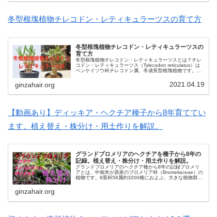
冬型根塊植物チレコドン・レティキュラーツスの育て方
冬型根塊植物チレコドン・レティキュラーツスの
育て方
冬型根塊植物チレコドン・レティキュラーツスとは？チレ
コドン・レティキュラーツス（Tylecodon reticulatus）は
ベンケイソウ科チレコドン属、冬成長型根塊植物です。成
長すると独特な形になり、盆栽などに最適な植物です。花
が咲いた後...
2021.04.19
ginzahair.org
【動画あり】ディッキア・ヘクチア種子から8年育ててい
ます。植え替え・株分け・用土作りを解説。
グランドブロメリアのヘクチアを種子から8年の
記録。植え替え・株分け・用土作りを解説。
グランドブロメリアのヘクチア種から8年の記録ブロメリ
アとは、中南米が原産のブロメリア科（Bromeliaceae）の
植物です。8亜科58属約3200種におよぶ、大きな植物群で
す。パイナップル科という別名もあります。その姿を見れ
ば容易に想像で...
ginzahair.org