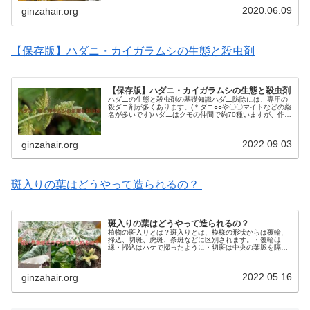
つをご紹介します。植物の種類や環...
2020.06.09
ginzahair.org
【保存版】ハダニ・カイガラムシの生態と殺虫剤
【保存版】ハダニ・カイガラムシの生態と殺虫剤
ハダニの生態と殺虫剤の基礎知識ハダニ防除には、専用の
殺ダニ剤が多くあります。(＊ダニ○○や〇〇マイトなどの薬
名が多いです)ハダニはクモの仲間で約70種いますが、作物
に付くのは「ナミハダニ&カンザワハダニ」の2系統が主体
です。屋外では4月〜1...
2022.09.03
ginzahair.org
斑入りの葉はどうやって造られるの？
斑入りの葉はどうやって造られるの？
植物の斑入りとは？斑入りとは、模様の形状からは覆輪、
掃込、切斑、虎斑、条斑などに区別されます。・覆輪は
縁・掃込はハケで掃ったように・切斑は中央の葉脈を隔て
て半分が・虎斑は中央の葉脈に対して直角に交わる帯状
に・条斑は平行脈に対して平行にそれぞ...
2022.05.16
ginzahair.org