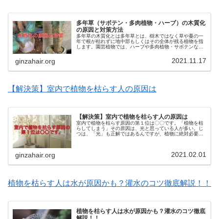
多年草（サボテン・多肉植物・ハーブ）の木質化
の原因と対策方法
多年草の木質化とは多年草とは、樹木ではなく草や蔓の一
年で根が枯れずに地中部もしくはその全体が残る植物を指
します。園芸植物では、ハーブや多肉植物・サボテンなど
を指します。ハーブであれば、ローズマリーやラベンダー
など、冬場には緑の部分はなくなっ...
2021.11.17
ginzahair.org
【解決策】室内で植物を枯らす人の原因は
【解決策】室内で植物を枯らす人の原因は
室内で植物を枯らす原因の第１位は〇〇です。「植物を枯
らしてしまう」その原因は、光と思っている人が多い。じ
つは、「光」も正解ではあるんですが、植物に絶対必要か
と言えば、優先順位は「水」と「風」です。室内で植物を
栽培するには「風」が必要なんです...
2021.02.01
ginzahair.org
植物を枯らす人は水が原因かも？灌水のコツ徹底解説！！
植物を枯らす人は水が原因かも？灌水のコツ徹底
解説！！