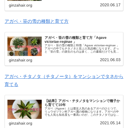
す。グラスアロエは雑草...
2020.06.17
ginzahair.org
アガベ・笹の雪の種類と育て方
アガベ・笹の雪の種類と育て方「Agave
victoriae-reginae 」
アガベ・笹の雪の種類と特徴「Agave victoriae-reginae 」
アガベの中でもチタノタと並ぶ人気品種になります。ざっ
と「笹の雪」の派生のものは多く、この書籍だけでも見開
き使うくらいあります。まだまだ種類はありますが、代表
的なも...
2021.06.03
ginzahair.org
アガべ・チタノタ（チタノータ）をマンションでタネから
育てる
【結果】アガべ・チタノタをマンションで種子か
ら育てて10年
アガベ（Agave）とは最近人気のあるアガベのひとつで、
リュウゼツラン科アガベ属の植物になります。アガベの中
でも人気も知名度も一番高いのが、このチタノタではない
でしょうか？アガベ・チタノータ（Agave titnota／チタノ
タ）は、北アメ...
2021.05.14
ginzahair.org