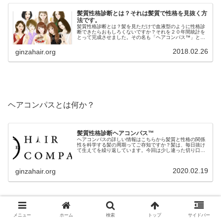
髪質性格診断とは？それは髪質で性格を見抜く方
法です。
髪質性格診断とは？髪を見ただけで血液型のように性格診
断できたらおもしろくないですか？それを２０年間統計を
とって完成させました。その名も「ヘアコンパス™️」と名
付けました。「ヘアコンパス™️」はたった３つのチャート
で簡単に髪質から性格を導き出...
2018.02.26
ginzahair.org
ヘアコンパスとは何か？
髪質性格診断ヘアコンパス™︎
ヘアコンパスの詳しい情報はこちらから髪質と性格の関係
性を科学する髪の周期ってご存知ですか？髪は、毎日抜け
て生えてを繰り返しています。今回は少し違った切り口で
お話しします。疾病や薬品の影響は別として、この毛周期
を止めることは出来ません。仮にい...
2020.02.19
ginzahair.org
メニュー
ホーム
検索
トップ
サイドバー