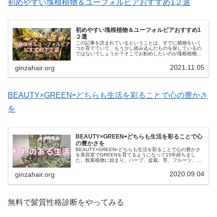
初めやすい塊根植物＆ユーフォルビアおすすめ1２選
初めやすい塊根植物＆ユーフォルビアおすすめ1
２選
この記事を読まれているということは、すでに植物をいく
つか育てていて、もう少し踏み込んだものを探しているの
ではないでしょうか？そこでお勧めしたいのが塊根植物で
す。塊根植物とは、地下部がぷっくりと膨れていて球根の
様にも見え、幹とはまた違う表情が...
2021.11.05
ginzahair.org
BEAUTY×GREEN⇨どちらも生活を彩ることで心の豊かさ
を
BEAUTY×GREEN⇨どちらも生活を彩ることで心
の豊かさを
BEAUTY×GREEN⇨どちらも生活を彩ることで心の豊かさ
を美容室でGREENを育てるようになって15年経ちまし
た。観葉植物に始まり、ハーブ、盆栽、苔、フルーツ、多
肉植物、サボテン、アロエ、エアープランツ、コーデック
ス、ヘクチア、ディッキ...
2020.09.04
ginzahair.org
無料で髪質性格診断をやってみる