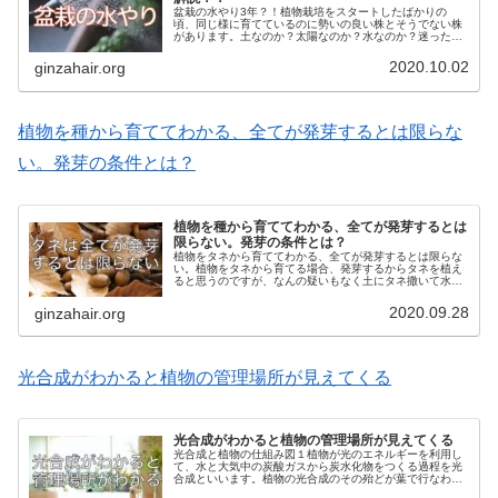
盆栽の水やり3年？！植物栽培をスタートしたばかりの
頃、同じ様に育てているのに勢いの良い株とそうでない株
があります。土なのか？太陽なのか？水なのか？迷った
り、失敗した経験があると思います。私もそうでしたが、
いつまで経っても教科書通りでは、うま...
2020.10.02
ginzahair.org
植物を種から育ててわかる、全てが発芽するとは限らな
い。発芽の条件とは？
植物を種から育ててわかる、全てが発芽するとは
限らない。発芽の条件とは？
植物をタネから育ててわかる、全てが発芽するとは限らな
い。植物をタネから育てる場合、発芽するからタネを植え
ると思うのですが、なんの疑いもなく土にタネ撒いて水を
かけて数日すれば発芽が始まると思いますよね。しかし、
「タネから芽がでるために、タネの...
2020.09.28
ginzahair.org
光合成がわかると植物の管理場所が見えてくる
光合成がわかると植物の管理場所が見えてくる
光合成と植物の仕組み図１植物が光のエネルギーを利用し
て、水と大気中の炭酸ガスから炭水化物をつくる過程を光
合成といいます。植物の光合成のその殆どが葉で行なわれ
ます。葉の構造は図１のようになっています。表皮細胞の