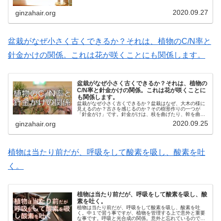
変形物である気孔から大気中の炭酸...
2020.09.27
ginzahair.org
盆栽がなぜ小さく古くできるか？それは、植物のC/N率と
針金かけの関係。これは花が咲くことにも関係します。
盆栽がなぜ小さく古くできるか？それは、植物の
C/N率と針金かけの関係。これは花が咲くことに
も関係します。
盆栽がなぜ小さく古くできるか？盆栽はなぜ、大木の様に
見えるのか？古さを感じるのか？その樹形作りの一つが
「針金がけ」です。針金がけは、枝を曲げたり、幹を曲げ
たりする技法です。幹に曲をつけ、枝を下げ、バランスを
2020.09.25
ginzahair.org
とりながら最終樹形イメージに近づけ...
植物は当たり前だが、呼吸をして酸素を吸し、酸素を吐
く。
植物は当たり前だが、呼吸をして酸素を吸し、酸
素を吐く。
植物は当たり前だが、呼吸をして酸素を吸し、酸素を吐
く。中１で習う事ですが、植物を管理する上で意外と重要
な事です。呼吸と光合成の関係。意外と忘れているのでお