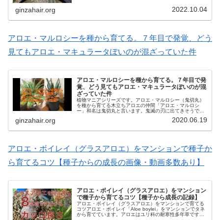
ウム・レアリーの変種・亜種として、パキポ...
2022.10.04
ginzahair.org
アロエ・マルロシーを種から育てる。７年目で発覚、どう
見てもアロエ・マキュラータぽいのが混ざっていた件
アロエ・マルロシーを種から育てる。７年目で発
覚、どう見てもアロエ・マキュラータぽいのが混
ざっていた件
植物マニアシリーズです。アロエ・マルロシー（鬼切丸）
を種から育てる木立ちアロエの仲間「アロエ・マルロシ
ー」和名は鬼切丸と言います。鬼滅の刃に出てきそうです
ね。マルロシーを種から育てるにあたり注意点などを書き
2020.06.19
ginzahair.org
たいと思います。種から７年枯れずに...
アロエ・ボイレイ（グラスアロエ）をマンションで種子か
ら育てるコツ【種子からの成長の画像・動画多数あり】
アロエ・ボイレイ（グラスアロエ）をマンション
で種子から育てるコツ【種子から成長の記録】
アロエ・ボイレイ（グラスアロエ）をマンションで育てる
コツアロエ・ボイレイ「Aloe boylei」をマンションでタネ
から育てています。アロエはユリ科の耐寒性多年草です
が、中でもボイレイは夏グラスアロエの大型になる品種で