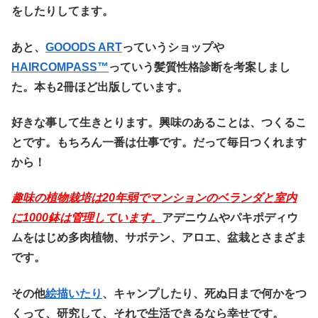
をしたりしてます。
あと、
GOOODS ART
っていうショップや
HAIRCOMPASS™️
っていう髪質性格診断を考案しまし
た。本も2冊ほど出版しています。
好きな事して生きとります。興味のあることは、つくるこ
とです。もちろん一番は仕事です。だって毎日つくれます
から！
趣味の植物栽培は20
年弱でマンションのベランダと室内
に1000鉢は管理しています。
アデニウムやパキポディウ
ムをはじめ多肉植物、サボテン、アロエ、盆栽とさまざま
です。
その他
絵描いたり
、キャンプしたり、死ぬ日まで何かをつ
くって、研究して、それで生活できるなら幸せです。