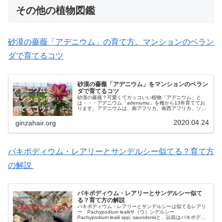
その他の植物図鑑
砂漠の薔薇「アデニウム」の育て方。マンションのベラン
ダで育てるコツ
砂漠の薔薇「アデニウム」をマンションのベラン
ダで育てるコツ
砂漠の薔薇？可愛くてカッコいい植物「アデニウム」と
は・・・アデニウム「adeniumu」を種から13年育ててお
ります。アデニウムは、南アフリカ、南西アフリカ、ソコ
トラ島、アラビア半島が原産で、日本とは真逆の地域で進
化した植物です。美しい花が...
2020.04.24
ginzahair.org
パキポディウム・レアリーとサンデルシー似てる？育て方
の解説
パキポディウム・レアリーとサンデルシー似て
る？育て方の解説
パキポディウム・レアリーとサンデルシーは似てるレアリ
ー Pachypodium lealiiサ（ウ）ンデルシー
Pachypodium lealii spp. saundersiiと、以前はパキポディ