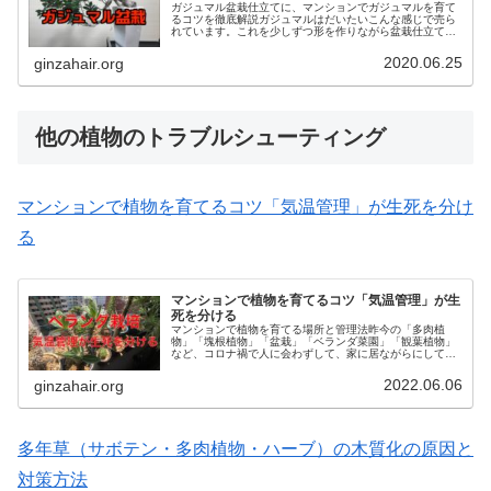
ガジュマル盆栽仕立てに、マンションでガジュマルを育て
るコツを徹底解説ガジュマルはだいたいこんな感じで売ら
れています。これを少しずつ形を作りながら盆栽仕立てに
することもできます。今私が仕立てているのがこちらのガ
ジュマルです。盆栽で言う「半懸崖...
2020.06.25
ginzahair.org
他の植物のトラブルシューティング
マンションで植物を育てるコツ「気温管理」が生死を分け
る
マンションで植物を育てるコツ「気温管理」が生
死を分ける
マンションで植物を育てる場所と管理法昨今の「多肉植
物」「塊根植物」「盆栽」「ベランダ菜園」「観葉植物」
など、コロナ禍で人に会わずして、家に居ながらにして、
癒されて、それでいて「趣味」と言える「植物を育てる」
という、ムーブメント。芸能人をはじ...
2022.06.06
ginzahair.org
多年草（サボテン・多肉植物・ハーブ）の木質化の原因と
対策方法