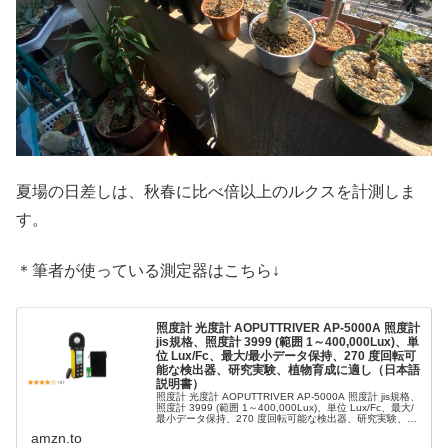
夏場の日差しは、秋春に比べ倍以上のルクスを計測しま
す。
＊筆者が使っている測定器はこちら↓
照度計 光度計 AOPUTTRIVER AP-5000A 照度計
jis規格、照度計 3999 (範囲 1～400,000Lux)、単
位 Lux/Fc、最大/最小データ保持、270 度回転可
能な検出器、研究実験、植物育成に適し（日本語
説明書）
照度計 光度計 AOPUTTRIVER AP-5000A 照度計 jis規格、
照度計 3999 (範囲 1～400,000Lux)、単位 Lux/Fc、最大/
最小データ保持、270 度回転可能な検出器、研究実験、植
物育成に適し（日本語説明書...
amzn.to