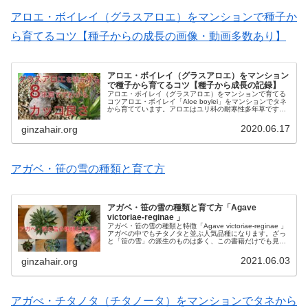
アロエ・ボイレイ（グラスアロエ）をマンションで種子か
ら育てるコツ【種子からの成長の画像・動画多数あり】
アロエ・ボイレイ（グラスアロエ）をマンション
で種子から育てるコツ【種子から成長の記録】
アロエ・ボイレイ（グラスアロエ）をマンションで育てる
コツアロエ・ボイレイ「Aloe boylei」をマンションでタネ
から育てています。アロエはユリ科の耐寒性多年草です
が、中でもボイレイは夏グラスアロエの大型になる品種で
す。グラスアロエは雑草...
2020.06.17
ginzahair.org
アガベ・笹の雪の種類と育て方
アガベ・笹の雪の種類と育て方「Agave
victoriae-reginae 」
アガベ・笹の雪の種類と特徴「Agave victoriae-reginae 」
アガベの中でもチタノタと並ぶ人気品種になります。ざっ
と「笹の雪」の派生のものは多く、この書籍だけでも見開
き使うくらいあります。まだまだ種類はありますが、代表
的なも...
2021.06.03
ginzahair.org
アガべ・チタノタ（チタノータ）をマンションでタネから