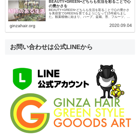
BEAUTY×GREEN⇨どちらも生活を彩ることで心
の豊かさを
BEAUTY×GREEN⇨どちらも生活を彩ることで心の豊かさ
を美容室でGREENを育てるようになって15年経ちまし
た。観葉植物に始まり、ハーブ、盆栽、苔、フルーツ、多
肉植物、サボテン、アロエ、エアープランツ、コーデック
ス、ヘクチア、ディッキ...
2020.09.04
ginzahair.org
お問い合わせは公式LINEから