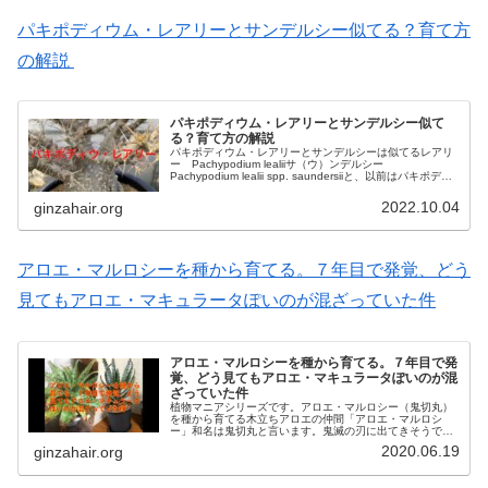
パキポディウム・レアリーとサンデルシー似てる？育て方
の解説
パキポディウム・レアリーとサンデルシー似て
る？育て方の解説
パキポディウム・レアリーとサンデルシーは似てるレアリ
ー Pachypodium lealiiサ（ウ）ンデルシー
Pachypodium lealii spp. saundersiiと、以前はパキポディ
ウム・レアリーの変種・亜種として、パキポ...
2022.10.04
ginzahair.org
アロエ・マルロシーを種から育てる。７年目で発覚、どう
見てもアロエ・マキュラータぽいのが混ざっていた件
アロエ・マルロシーを種から育てる。７年目で発
覚、どう見てもアロエ・マキュラータぽいのが混
ざっていた件
植物マニアシリーズです。アロエ・マルロシー（鬼切丸）
を種から育てる木立ちアロエの仲間「アロエ・マルロシ
ー」和名は鬼切丸と言います。鬼滅の刃に出てきそうです
ね。マルロシーを種から育てるにあたり注意点などを書き
2020.06.19
ginzahair.org
たいと思います。種から７年枯れずに...