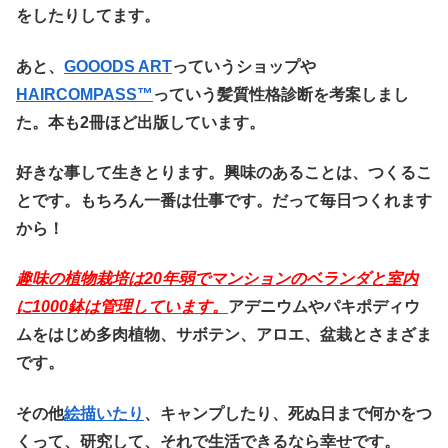
をしたりしてます。
あと、
GOOODS ART
っていうショップや
HAIRCOMPASS™️
っていう髪質性格診断を考案しまし
た。本も2冊ほど出版しています。
好きな事して生きとります。興味のあることは、つくるこ
とです。もちろん一番は仕事です。だって毎日つくれます
から！
趣味の植物栽培は20
年弱でマンションのベランダと室内
に1000鉢は管理しています。
アデニウムやパキポディウ
ムをはじめ多肉植物、サボテン、アロエ、盆栽とさまざま
です。
その他
絵描いたり
、キャンプしたり、死ぬ日まで何かをつ
くって、研究して、それで生活できるなら幸せです。