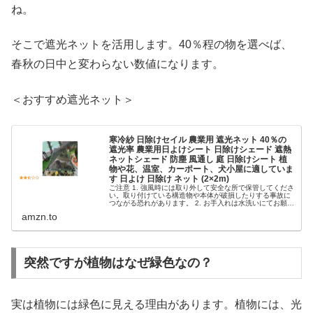
ね。
そこで遮光ネットを活用します。40％程の物を選べば、
春秋の日中と変わらない数値になります。
＜おすすめ遮光ネット＞
寒冷紗 日除けセイル 農業用 遮光ネット 40％の
遮光率 農業用日よけシート 日除けシェード 遮熱
ネットシェード 防塵 風通し 庭 日除けシート 植
物や花、温室、カーポート、犬小屋に適していま
す 日よけ 日除け ネット (2×2m)
ご注意 1. 強風時には取り外して安全な所で保管してくださ
い。取り付けている構造物や本体が破損したりする事故に
つながる恐れがあります。 2. お手入れは水洗いにてお願い
いたします。洗濯機でのご使用はできません。 3. 本体は日
amzn.to
除け、目隠しを...
突然ですが植物はなぜ緑色なの？
実は植物には緑色に見える理由があります。植物には、光