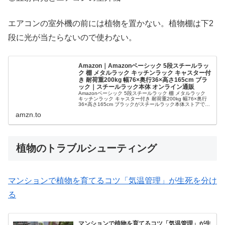
エアコンの室外機の前には植物を置かない。植物棚は下2
段に光が当たらないので使わない。
Amazon｜Amazonベーシック 5段スチールラッ
ク 棚 メタルラック キッチンラック キャスター付
き 耐荷重200kg 幅76×奥行36×高さ165cm ブラ
ック｜スチールラック本体 オンライン通販
Amazonベーシック 5段スチールラック 棚 メタルラック
キッチンラック キャスター付き 耐荷重200kg 幅76×奥行
36×高さ165cm ブラックがスチールラック本体ストアでい
つでもお買い得。当日お急ぎ便対象商品は、当日お届け可
amzn.to
能で...
植物のトラブルシューティング
マンションで植物を育てるコツ「気温管理」が生死を分け
る
マンションで植物を育てるコツ「気温管理」が生