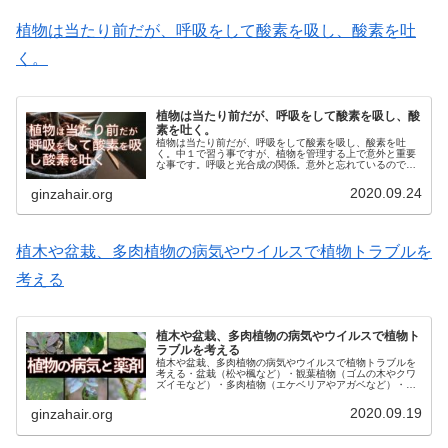
植物は当たり前だが、呼吸をして酸素を吸し、酸素を吐
く。
植物は当たり前だが、呼吸をして酸素を吸し、酸
素を吐く。
植物は当たり前だが、呼吸をして酸素を吸し、酸素を吐
く。中１で習う事ですが、植物を管理する上で意外と重要
な事です。呼吸と光合成の関係。意外と忘れているのでお
さらいです。呼吸とは呼吸とは、酸素を取り入れて二酸化
炭素を出すことです。植物も動物も、...
2020.09.24
ginzahair.org
植木や盆栽、多肉植物の病気やウイルスで植物トラブルを
考える
植木や盆栽、多肉植物の病気やウイルスで植物ト
ラブルを考える
植木や盆栽、多肉植物の病気やウイルスで植物トラブルを
考える・盆栽（松や楓など）・観葉植物（ゴムの木やクワ
ズイモなど）・多肉植物（エケベリアやアガベなど）・塊
根植物（パキポディウムやアデニウムなど）・ハーブ（ロ
ーズマリーやミントなど）・フルー...
2020.09.19
ginzahair.org