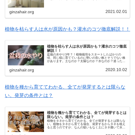
と言えば、優先順位は「水」と「風」です。室内で植物を
栽培するには「風」が必要なんです...
2021.02.01
ginzahair.org
植物を枯らす人は水が原因かも？灌水のコツ徹底解説！！
植物を枯らす人は水が原因かも？灌水のコツ徹底
解説！！
盆栽の水やり3年？！植物栽培をスタートしたばかりの
頃、同じ様に育てているのに勢いの良い株とそうでない株
があります。土なのか？太陽なのか？水なのか？迷った
り、失敗した経験があると思います。私もそうでしたが、
いつまで経っても教科書通りでは、うま...
2020.10.02
ginzahair.org
植物を種から育ててわかる、全てが発芽するとは限らな
い。発芽の条件とは？
植物を種から育ててわかる、全てが発芽するとは
限らない。発芽の条件とは？
植物をタネから育ててわかる、全てが発芽するとは限らな
い。植物をタネから育てる場合、発芽するからタネを植え
ると思うのですが、なんの疑いもなく土にタネ撒いて水を
かけて数日すれば発芽が始まると思いますよね。しかし、
「タネから芽がでるために、タネの...