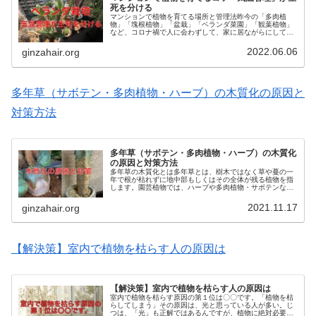
死を分ける
マンションで植物を育てる場所と管理法昨今の「多肉植
物」「塊根植物」「盆栽」「ベランダ菜園」「観葉植物」
など、コロナ禍で人に会わずして、家に居ながらにして、
癒されて、それでいて「趣味」と言える「植物を育てる」
という、ムーブメント。芸能人をはじ...
2022.06.06
ginzahair.org
多年草（サボテン・多肉植物・ハーブ）の木質化の原因と
対策方法
多年草（サボテン・多肉植物・ハーブ）の木質化
の原因と対策方法
多年草の木質化とは多年草とは、樹木ではなく草や蔓の一
年で根が枯れずに地中部もしくはその全体が残る植物を指
します。園芸植物では、ハーブや多肉植物・サボテンなど
を指します。ハーブであれば、ローズマリーやラベンダー
など、冬場には緑の部分はなくなっ...
2021.11.17
ginzahair.org
【解決策】室内で植物を枯らす人の原因は
【解決策】室内で植物を枯らす人の原因は
室内で植物を枯らす原因の第１位は〇〇です。「植物を枯
らしてしまう」その原因は、光と思っている人が多い。じ
つは、「光」も正解ではあるんですが、植物に絶対必要か