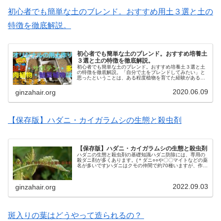
初心者でも簡単な土のブレンド。おすすめ用土３選と土の
特徴を徹底解説。
初心者でも簡単な土のブレンド。おすすめ培養土
３選と土の特徴を徹底解説。
初心者でも簡単な土のブレンド。おすすめ培養土３選と土
の特徴を徹底解説。「自分で土をブレンドしてみたい」と
思ったということは、ある程度植物を育てた経験があると
思われます。そこで「これを使えば間違いない」と思う３
つをご紹介します。植物の種類や環...
2020.06.09
ginzahair.org
【保存版】ハダニ・カイガラムシの生態と殺虫剤
【保存版】ハダニ・カイガラムシの生態と殺虫剤
ハダニの生態と殺虫剤の基礎知識ハダニ防除には、専用の
殺ダニ剤が多くあります。(＊ダニ○○や〇〇マイトなどの薬
名が多いです)ハダニはクモの仲間で約70種いますが、作物
に付くのは「ナミハダニ&カンザワハダニ」の2系統が主体
です。屋外では4月〜1...
2022.09.03
ginzahair.org
斑入りの葉はどうやって造られるの？