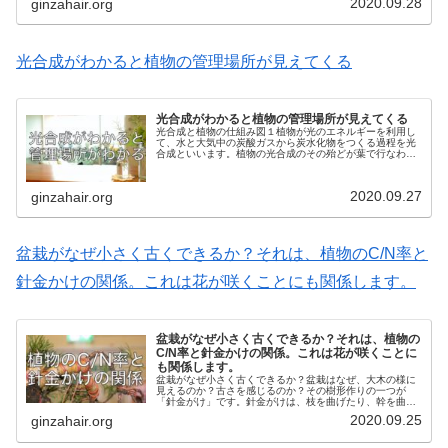
2020.09.28
ginzahair.org
光合成がわかると植物の管理場所が見えてくる
光合成がわかると植物の管理場所が見えてくる
光合成と植物の仕組み図１植物が光のエネルギーを利用し
て、水と大気中の炭酸ガスから炭水化物をつくる過程を光
合成といいます。植物の光合成のその殆どが葉で行なわれ
ます。葉の構造は図１のようになっています。表皮細胞の
変形物である気孔から大気中の炭酸...
2020.09.27
ginzahair.org
盆栽がなぜ小さく古くできるか？それは、植物のC/N率と
針金かけの関係。これは花が咲くことにも関係します。
盆栽がなぜ小さく古くできるか？それは、植物の
C/N率と針金かけの関係。これは花が咲くことに
も関係します。
盆栽がなぜ小さく古くできるか？盆栽はなぜ、大木の様に
見えるのか？古さを感じるのか？その樹形作りの一つが
「針金がけ」です。針金がけは、枝を曲げたり、幹を曲げ
たりする技法です。幹に曲をつけ、枝を下げ、バランスを
2020.09.25
ginzahair.org
とりながら最終樹形イメージに近づけ...