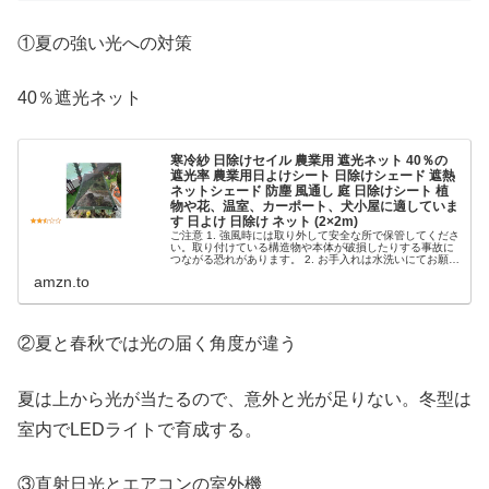
①夏の強い光への対策
40％遮光ネット
寒冷紗 日除けセイル 農業用 遮光ネット 40％の
遮光率 農業用日よけシート 日除けシェード 遮熱
ネットシェード 防塵 風通し 庭 日除けシート 植
物や花、温室、カーポート、犬小屋に適していま
す 日よけ 日除け ネット (2×2m)
ご注意 1. 強風時には取り外して安全な所で保管してくださ
い。取り付けている構造物や本体が破損したりする事故に
つながる恐れがあります。 2. お手入れは水洗いにてお願い
いたします。洗濯機でのご使用はできません。 3. 本体は日
amzn.to
除け、目隠しを...
②夏と春秋では光の届く角度が違う
夏は上から光が当たるので、意外と光が足りない。冬型は
室内でLEDライトで育成する。
③直射日光とエアコンの室外機