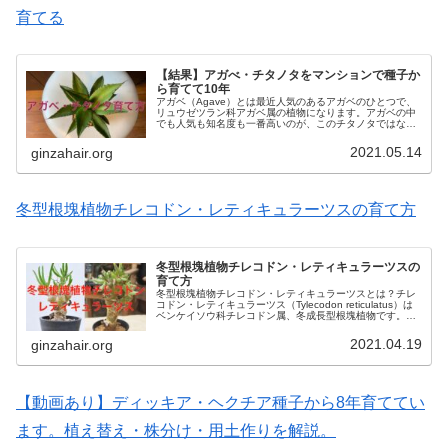
育てる
【結果】アガべ・チタノタをマンションで種子か
ら育てて10年
アガベ（Agave）とは最近人気のあるアガベのひとつで、
リュウゼツラン科アガベ属の植物になります。アガベの中
でも人気も知名度も一番高いのが、このチタノタではない
でしょうか？アガベ・チタノータ（Agave titnota／チタノ
タ）は、北アメ...
2021.05.14
ginzahair.org
冬型根塊植物チレコドン・レティキュラーツスの育て方
冬型根塊植物チレコドン・レティキュラーツスの
育て方
冬型根塊植物チレコドン・レティキュラーツスとは？チレ
コドン・レティキュラーツス（Tylecodon reticulatus）は
ベンケイソウ科チレコドン属、冬成長型根塊植物です。成
長すると独特な形になり、盆栽などに最適な植物です。花
が咲いた後...
2021.04.19
ginzahair.org
【動画あり】ディッキア・ヘクチア種子から8年育ててい
ます。植え替え・株分け・用土作りを解説。