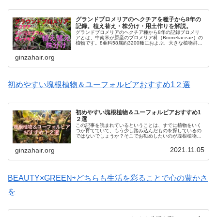
グランドブロメリアのヘクチアを種子から8年の
記録。植え替え・株分け・用土作りを解説。
グランドブロメリアのヘクチア種から8年の記録ブロメリ
アとは、中南米が原産のブロメリア科（Bromeliaceae）の
植物です。8亜科58属約3200種におよぶ、大きな植物群で
す。パイナップル科という別名もあります。その姿を見れ
ば容易に想像で...
ginzahair.org
初めやすい塊根植物＆ユーフォルビアおすすめ1２選
初めやすい塊根植物＆ユーフォルビアおすすめ1
２選
この記事を読まれているということは、すでに植物をいく
つか育てていて、もう少し踏み込んだものを探しているの
ではないでしょうか？そこでお勧めしたいのが塊根植物で
す。塊根植物とは、地下部がぷっくりと膨れていて球根の
様にも見え、幹とはまた違う表情が...
2021.11.05
ginzahair.org
BEAUTY×GREEN⇨どちらも生活を彩ることで心の豊かさ
を