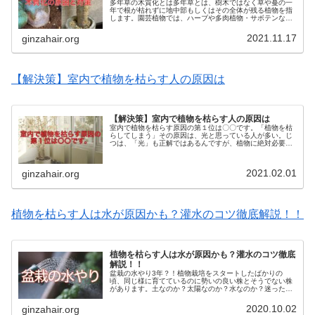
多年草の木質化とは多年草とは、樹木ではなく草や蔓の一
年で根が枯れずに地中部もしくはその全体が残る植物を指
します。園芸植物では、ハーブや多肉植物・サボテンなど
を指します。ハーブであれば、ローズマリーやラベンダー
など、冬場には緑の部分はなくなっ...
2021.11.17
ginzahair.org
【解決策】室内で植物を枯らす人の原因は
【解決策】室内で植物を枯らす人の原因は
室内で植物を枯らす原因の第１位は〇〇です。「植物を枯
らしてしまう」その原因は、光と思っている人が多い。じ
つは、「光」も正解ではあるんですが、植物に絶対必要か
と言えば、優先順位は「水」と「風」です。室内で植物を
栽培するには「風」が必要なんです...
2021.02.01
ginzahair.org
植物を枯らす人は水が原因かも？灌水のコツ徹底解説！！
植物を枯らす人は水が原因かも？灌水のコツ徹底
解説！！
盆栽の水やり3年？！植物栽培をスタートしたばかりの
頃、同じ様に育てているのに勢いの良い株とそうでない株
があります。土なのか？太陽なのか？水なのか？迷った
り、失敗した経験があると思います。私もそうでしたが、
いつまで経っても教科書通りでは、うま...
2020.10.02
ginzahair.org