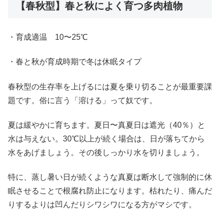
【春秋型】春と秋によく育つ多肉植物
・育成適温 10〜25℃
・春と秋が育成時期で冬は休眠タイプ
春秋型の生存率を上げるには夏を乗り切ることが最重要課
題です。俗に言う「溶ける」って奴です。
夏は緩やかに育ちます。夏日〜真夏日は遮光（40％）と
水は与えない。30℃以上が続く場合は、日が落ちてから
水をあげましょう。その後しっかり水を切りましょう。
特に、蒸し暑い日が続くような真夏は断水して強制的に休
眠させることで根腐れ防止になります。枯れたり、痛んだ
りするよりは凹んだりシワシワになる方がマシです。