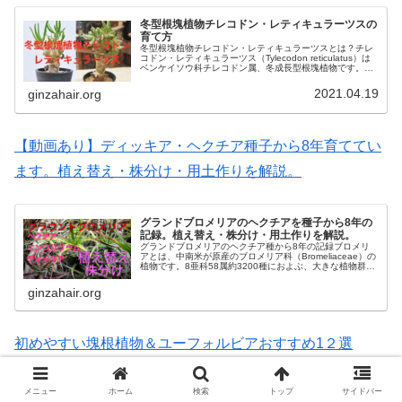
冬型根塊植物チレコドン・レティキュラーツスの
育て方
冬型根塊植物チレコドン・レティキュラーツスとは？チレ
コドン・レティキュラーツス（Tylecodon reticulatus）は
ベンケイソウ科チレコドン属、冬成長型根塊植物です。成
長すると独特な形になり、盆栽などに最適な植物です。花
が咲いた後...
2021.04.19
ginzahair.org
【動画あり】ディッキア・ヘクチア種子から8年育ててい
ます。植え替え・株分け・用土作りを解説。
グランドブロメリアのヘクチアを種子から8年の
記録。植え替え・株分け・用土作りを解説。
グランドブロメリアのヘクチア種から8年の記録ブロメリ
アとは、中南米が原産のブロメリア科（Bromeliaceae）の
植物です。8亜科58属約3200種におよぶ、大きな植物群で
す。パイナップル科という別名もあります。その姿を見れ
ば容易に想像で...
ginzahair.org
初めやすい塊根植物＆ユーフォルビアおすすめ1２選
メニュー
ホーム
検索
トップ
サイドバー
初めやすい塊根植物＆ユーフォルビアおすすめ1