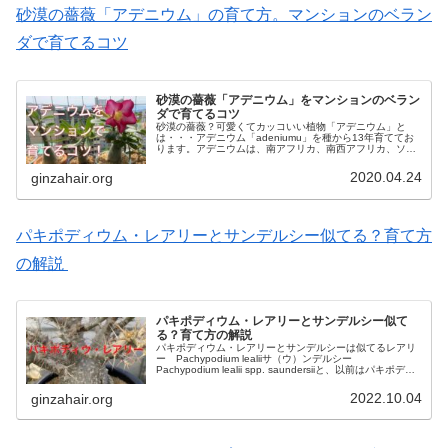
砂漠の薔薇「アデニウム」の育て方。マンションのベラン
ダで育てるコツ
砂漠の薔薇「アデニウム」をマンションのベラン
ダで育てるコツ
砂漠の薔薇？可愛くてカッコいい植物「アデニウム」と
は・・・アデニウム「adeniumu」を種から13年育ててお
ります。アデニウムは、南アフリカ、南西アフリカ、ソコ
トラ島、アラビア半島が原産で、日本とは真逆の地域で進
化した植物です。美しい花が...
2020.04.24
ginzahair.org
パキポディウム・レアリーとサンデルシー似てる？育て方
の解説
パキポディウム・レアリーとサンデルシー似て
る？育て方の解説
パキポディウム・レアリーとサンデルシーは似てるレアリ
ー Pachypodium lealiiサ（ウ）ンデルシー
Pachypodium lealii spp. saundersiiと、以前はパキポディ
ウム・レアリーの変種・亜種として、パキポ...
2022.10.04
ginzahair.org