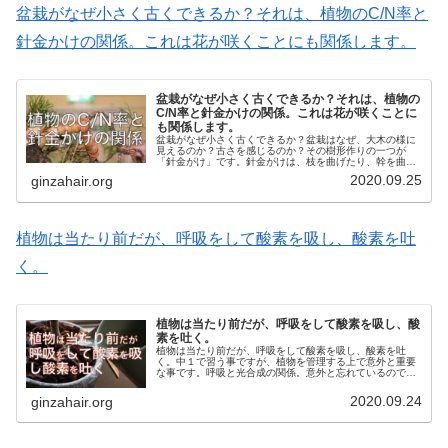
盆栽がなぜ小さく古くできるか？それは、植物のC/N率と
針金かけの関係。これは花が咲くことにも関係します。
盆栽がなぜ小さく古くできるか？それは、植物の
C/N率と針金かけの関係。これは花が咲くことに
も関係します。
盆栽がなぜ小さく古くできるか？盆栽はなぜ、大木の様に
見えるのか？古さを感じるのか？その樹形作りの一つが
「針金がけ」です。針金がけは、枝を曲げたり、幹を曲げ
たりする技法です。幹に曲をつけ、枝を下げ、バランスを
2020.09.25
ginzahair.org
とりながら最終樹形イメージに近づけ...
植物は当たり前だが、呼吸をして酸素を吸し、酸素を吐
く。
植物は当たり前だが、呼吸をして酸素を吸し、酸
素を吐く。
植物は当たり前だが、呼吸をして酸素を吸し、酸素を吐
く。中１で習う事ですが、植物を管理する上で意外と重要
な事です。呼吸と光合成の関係。意外と忘れているのでお
さらいです。呼吸とは呼吸とは、酸素を取り入れて二酸化
炭素を出すことです。植物も動物も、...
2020.09.24
ginzahair.org