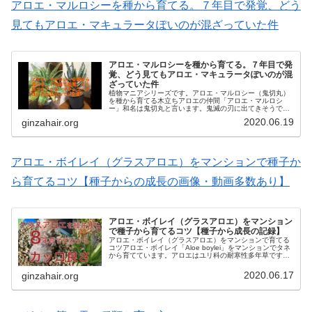
アロエ・マルロシーを種から育てる。７年目で発覚、どう
見てもアロエ・マキュラータぽいのが混ざっていた件
アロエ・マルロシーを種から育てる。７年目で発
覚、どう見てもアロエ・マキュラータぽいのが混
ざっていた件
植物マニアシリーズです。アロエ・マルロシー（鬼切丸）
を種から育てる木立ちアロエの仲間「アロエ・マルロシ
ー」和名は鬼切丸と言います。鬼滅の刃に出てきそうです
ね。マルロシーを種から育てるにあたり注意点などを書き
2020.06.19
ginzahair.org
たいと思います。種から７年枯れずに...
アロエ・ボイレイ（グラスアロエ）をマンションで種子か
ら育てるコツ【種子からの成長の画像・動画多数あり】
アロエ・ボイレイ（グラスアロエ）をマンション
で種子から育てるコツ【種子から成長の記録】
アロエ・ボイレイ（グラスアロエ）をマンションで育てる
コツアロエ・ボイレイ「Aloe boylei」をマンションでタネ
から育てています。アロエはユリ科の耐寒性多年草です
が、中でもボイレイは夏グラスアロエの大型になる品種で
す。グラスアロエは雑草...
2020.06.17
ginzahair.org