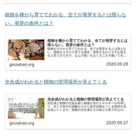
植物を種から育ててわかる、全てが発芽するとは限らな
い。発芽の条件とは？
植物を種から育ててわかる、全てが発芽するとは
限らない。発芽の条件とは？
植物をタネから育ててわかる、全てが発芽するとは限らな
い。植物をタネから育てる場合、発芽するからタネを植え
ると思うのですが、なんの疑いもなく土にタネ撒いて水を
かけて数日すれば発芽が始まると思いますよね。しかし、
「タネから芽がでるために、タネの...
2020.09.28
ginzahair.org
光合成がわかると植物の管理場所が見えてくる
光合成がわかると植物の管理場所が見えてくる
光合成と植物の仕組み図１植物が光のエネルギーを利用し
て、水と大気中の炭酸ガスから炭水化物をつくる過程を光
合成といいます。植物の光合成のその殆どが葉で行なわれ
ます。葉の構造は図１のようになっています。表皮細胞の
変形物である気孔から大気中の炭酸...
2020.09.27
ginzahair.org