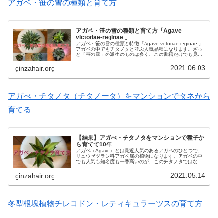
アガベ・笹の雪の種類と育て方
アガベ・笹の雪の種類と育て方「Agave
victoriae-reginae 」
アガベ・笹の雪の種類と特徴「Agave victoriae-reginae 」
アガベの中でもチタノタと並ぶ人気品種になります。ざっ
と「笹の雪」の派生のものは多く、この書籍だけでも見開
き使うくらいあります。まだまだ種類はありますが、代表
的なも...
2021.06.03
ginzahair.org
アガべ・チタノタ（チタノータ）をマンションでタネから
育てる
【結果】アガべ・チタノタをマンションで種子か
ら育てて10年
アガベ（Agave）とは最近人気のあるアガベのひとつで、
リュウゼツラン科アガベ属の植物になります。アガベの中
でも人気も知名度も一番高いのが、このチタノタではない
でしょうか？アガベ・チタノータ（Agave titnota／チタノ
タ）は、北アメ...
2021.05.14
ginzahair.org
冬型根塊植物チレコドン・レティキュラーツスの育て方