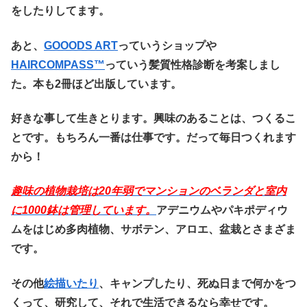
をしたりしてます。
あと、
GOOODS ART
っていうショップや
HAIRCOMPASS™️
っていう髪質性格診断を考案しまし
た。本も2冊ほど出版しています。
好きな事して生きとります。興味のあることは、つくるこ
とです。もちろん一番は仕事です。だって毎日つくれます
から！
趣味の植物栽培は20
年弱でマンションのベランダと室内
に1000鉢は管理しています。
アデニウムやパキポディウ
ムをはじめ多肉植物、サボテン、アロエ、盆栽とさまざま
です。
その他
絵描いたり
、キャンプしたり、死ぬ日まで何かをつ
くって、研究して、それで生活できるなら幸せです。