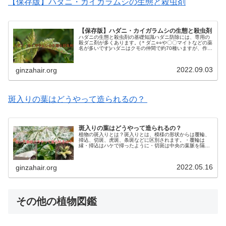
【保存版】ハダニ・カイガラムシの生態と殺虫剤
【保存版】ハダニ・カイガラムシの生態と殺虫剤
ハダニの生態と殺虫剤の基礎知識ハダニ防除には、専用の
殺ダニ剤が多くあります。(＊ダニ○○や〇〇マイトなどの薬
名が多いです)ハダニはクモの仲間で約70種いますが、作物
に付くのは「ナミハダニ&カンザワハダニ」の2系統が主体
です。屋外では4月〜1...
2022.09.03
ginzahair.org
斑入りの葉はどうやって造られるの？
斑入りの葉はどうやって造られるの？
植物の斑入りとは？斑入りとは、模様の形状からは覆輪、
掃込、切斑、虎斑、条斑などに区別されます。・覆輪は
縁・掃込はハケで掃ったように・切斑は中央の葉脈を隔て
て半分が・虎斑は中央の葉脈に対して直角に交わる帯状
に・条斑は平行脈に対して平行にそれぞ...
2022.05.16
ginzahair.org
その他の植物図鑑