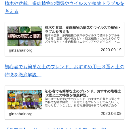
植木や盆栽、多肉植物の病気やウイルスで植物トラブルを
考える
植木や盆栽、多肉植物の病気やウイルスで植物ト
ラブルを考える
植木や盆栽、多肉植物の病気やウイルスで植物トラブルを
考える・盆栽（松や楓など）・観葉植物（ゴムの木やクワ
ズイモなど）・多肉植物（エケベリアやアガベなど）・塊
根植物（パキポディウムやアデニウムなど）・ハーブ（ロ
ーズマリーやミントなど）・フルー...
2020.09.19
ginzahair.org
初心者でも簡単な土のブレンド。おすすめ用土３選と土の
特徴を徹底解説。
初心者でも簡単な土のブレンド。おすすめ培養土
３選と土の特徴を徹底解説。
初心者でも簡単な土のブレンド。おすすめ培養土３選と土
の特徴を徹底解説。「自分で土をブレンドしてみたい」と
思ったということは、ある程度植物を育てた経験があると
思われます。そこで「これを使えば間違いない」と思う３
つをご紹介します。植物の種類や環...
2020.06.09
ginzahair.org