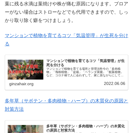
葉に残る水滴は葉焼けや株が痛む原因になります。ブロア
ーがない場合はストローなどでも代用できますので、しっ
かり取り除く癖をつけましょう。
マンションで植物を育てるコツ「気温管理」が生死を分け
る
マンションで植物を育てるコツ「気温管理」が生
死を分ける
マンションで植物を育てる場所と管理法昨今の「多肉植
物」「塊根植物」「盆栽」「ベランダ菜園」「観葉植物」
など、コロナ禍で人に会わずして、家に居ながらにして、
癒されて、それでいて「趣味」と言える「植物を育てる」
という、ムーブメント。芸能人をはじ...
2022.06.06
ginzahair.org
多年草（サボテン・多肉植物・ハーブ）の木質化の原因と
対策方法
多年草（サボテン・多肉植物・ハーブ）の木質化
の原因と対策方法